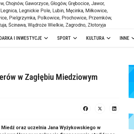
 Chojnów, Gaworzyce, Głogów, Grębocice, Jawor,
 Legnica, Legnickie Pole, Lubin, Męcinka, Miłkowice,
ce, Pielgrzymka, Polkowice, Prochowice, Przemków,
uja, Ścinawa, Wądroże Wielkie, Zagrodno, Złotoryja
ARKA I INWESTYCJE
SPORT
KULTURA
INNE
nierów w Zagłębiu Miedziowym
Miedź oraz uczelnia Jana Wyżykowskiego w