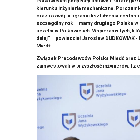
Polkowicach podpisały umowę o strategiczn
kierunku inżynieria mechaniczna. Porozumi
oraz rozwój programu kształcenia dostos
szczególny rok – mamy drugiego Polaka w 
uczelni w Polkowicach. Wspieramy tych, któr
dalej” – powiedział Jarosław DUDKOWIAK 
Miedź.
Związek Pracodawców Polska Miedź oraz U
zainwestowali w przyszłość inżynierów. I z 