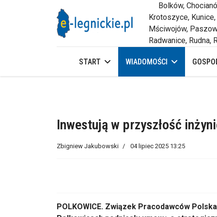
Bolków, Chocianów,
Krotoszyce, Kunice,
Mściwojów, Paszowi
Radwanice, Rudna, R
START
WIADOMOŚCI
GOSPOD
Inwestują w przyszłość inży
Zbigniew Jakubowski
04 lipiec 2025 13:25
POLKOWICE. Związek Pracodawców Polska 