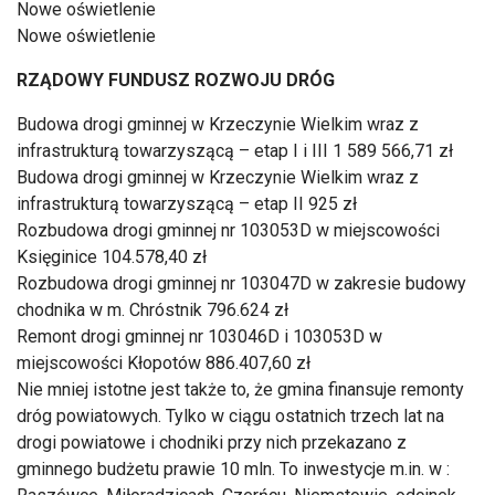
Nowe oświetlenie
Nowe oświetlenie
RZĄDOWY FUNDUSZ ROZWOJU DRÓG
Budowa drogi gminnej w Krzeczynie Wielkim wraz z
infrastrukturą towarzyszącą – etap I i III 1 589 566,71 zł
Budowa drogi gminnej w Krzeczynie Wielkim wraz z
infrastrukturą towarzyszącą – etap II 925 zł
Rozbudowa drogi gminnej nr 103053D w miejscowości
Księginice 104.578,40 zł
Rozbudowa drogi gminnej nr 103047D w zakresie budowy
chodnika w m. Chróstnik 796.624 zł
Remont drogi gminnej nr 103046D i 103053D w
miejscowości Kłopotów 886.407,60 zł
Nie mniej istotne jest także to, że gmina finansuje remonty
dróg powiatowych. Tylko w ciągu ostatnich trzech lat na
drogi powiatowe i chodniki przy nich przekazano z
gminnego budżetu prawie 10 mln. To inwestycje m.in. w :