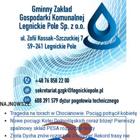
NAJNOWSZE:
Tragedia na torach w Chocianowie. Pociąg potrącił kobietę
Nowe pociągi Kolei Dolnośląskich coraz bliżej! Pierwszy
spalinowy skład PESA rozpoczął testy
Złota Dycha znów rozgrzała Złotoryję! Rekord trasy nie