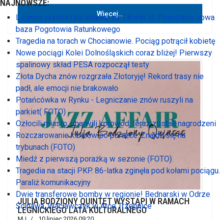
NAJNOWSZE:
Więcej…
Legnica przekazała działkę za 1,8 mln zł. Powstanie nowa
baza Pogotowia Ratunkowego
Tragedia na torach w Chocianowie. Pociąg potrącił kobietę
Nowe pociągi Kolei Dolnośląskich coraz bliżej! Pierwszy
spalinowy skład PESA rozpoczął testy
Złota Dycha znów rozgrzała Złotoryję! Rekord trasy nie
padł, ale emocji nie brakowało
Potańcówka w Rynku - Legniczanie znów ruszyli na
parkiet( FOTO)
Ozłocili miasto, ubarwili korowód, teraz zostali nagrodzeni
Rozczarowanie kibiców po porażce. Znajdź się na
trybunach (FOTO)
Miedź z pierwszą porażką w sezonie (FOTO)
Tragedia na stacji PKP. 86-latka zginęła pod kołami pociągu.
Paraliż komunikacyjny
Dwie transferowe bomby w regionie! Bednarski w Odrze
JULIA BODZIONY QUINTET WYSTĄPI W RAMACH
Ścinawa, Wacławczyk w Arce Trzebnice
LEGNICKIEGO LATA KULTURALNEGO
MJ
10 lipiec 2026 09:20