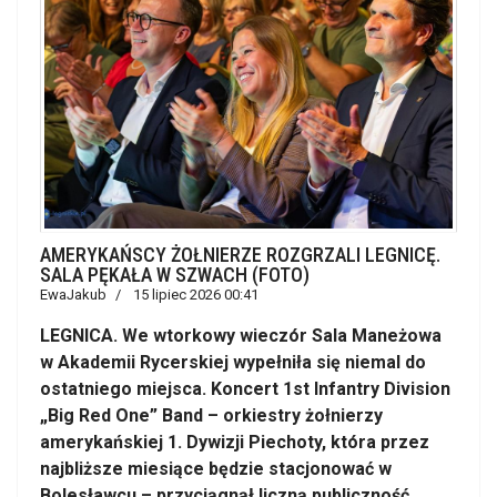
AMERYKAŃSCY ŻOŁNIERZE ROZGRZALI LEGNICĘ.
SALA PĘKAŁA W SZWACH (FOTO)
EwaJakub
15 lipiec 2026 00:41
LEGNICA. We wtorkowy wieczór Sala Maneżowa
w Akademii Rycerskiej wypełniła się niemal do
ostatniego miejsca. Koncert 1st Infantry Division
„Big Red One” Band – orkiestry żołnierzy
amerykańskiej 1. Dywizji Piechoty, która przez
najbliższe miesiące będzie stacjonować w
Bolesławcu – przyciągnął liczną publiczność.