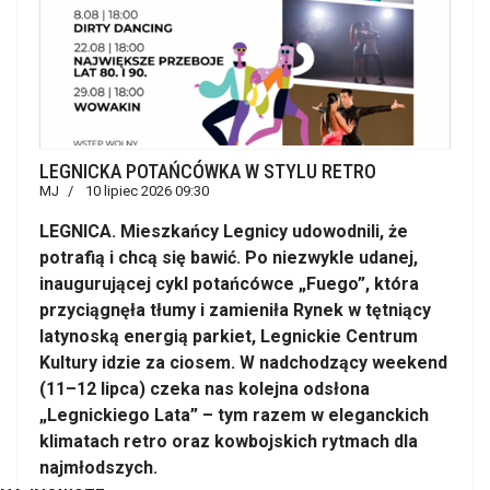
LEGNICKA POTAŃCÓWKA W STYLU RETRO
MJ
10 lipiec 2026 09:30
LEGNICA. Mieszkańcy Legnicy udowodnili, że
potrafią i chcą się bawić. Po niezwykle udanej,
inaugurującej cykl potańcówce „Fuego”, która
przyciągnęła tłumy i zamieniła Rynek w tętniący
latynoską energią parkiet, Legnickie Centrum
Kultury idzie za ciosem. W nadchodzący weekend
(11–12 lipca) czeka nas kolejna odsłona
„Legnickiego Lata” – tym razem w eleganckich
klimatach retro oraz kowbojskich rytmach dla
najmłodszych.