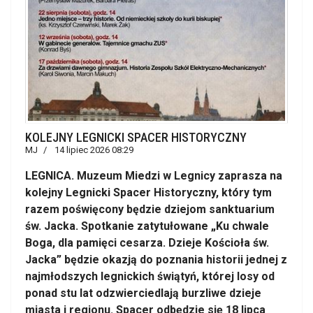
KOLEJNY LEGNICKI SPACER HISTORYCZNY
MJ
14 lipiec 2026 08:29
LEGNICA. Muzeum Miedzi w Legnicy zaprasza na
kolejny Legnicki Spacer Historyczny, który tym
razem poświęcony będzie dziejom sanktuarium
św. Jacka. Spotkanie zatytułowane „Ku chwale
Boga, dla pamięci cesarza. Dzieje Kościoła św.
Jacka” będzie okazją do poznania historii jednej z
najmłodszych legnickich świątyń, której losy od
ponad stu lat odzwierciedlają burzliwe dzieje
miasta i regionu. Spacer odbędzie się 18 lipca