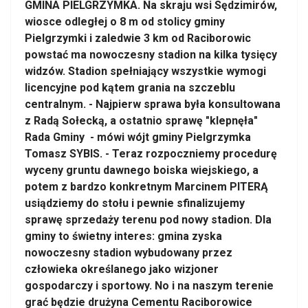
GMINA PIELGRZYMKA. Na skraju wsi Sędzimirów,
wiosce odległej o 8 m od stolicy gminy
Pielgrzymki i zaledwie 3 km od Raciborowic
powstać ma nowoczesny stadion na kilka tysięcy
widzów. Stadion spełniający wszystkie wymogi
licencyjne pod kątem grania na szczeblu
centralnym. - Najpierw sprawa była konsultowana
z Radą Sołecką, a ostatnio sprawę "klepnęła"
Rada Gminy - mówi wójt gminy Pielgrzymka
Tomasz SYBIS. - Teraz rozpoczniemy procedurę
wyceny gruntu dawnego boiska wiejskiego, a
potem z bardzo konkretnym Marcinem PITERĄ
usiądziemy do stołu i pewnie sfinalizujemy
sprawę sprzedaży terenu pod nowy stadion. Dla
gminy to świetny interes: gmina zyska
nowoczesny stadion wybudowany przez
człowieka określanego jako wizjoner
gospodarczy i sportowy. No i na naszym terenie
grać będzie drużyna Cementu Raciborowice