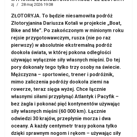
zj
28 maj 2026 19:08
ZŁOTORYJA. To będzie niesamowita podróż
Złotoryjanina Dariusza Kotali w projekcie „Boat,
Bike and Me”. Po zakończonym w minionym roku
rejsie przygotowawczym, rusza (nie po raz
pierwszy) w absolutnie ekstremalną podróż
dookoła świata, w której pokona odległości
używając wyłącznie siły własnych mięśni. Do tej
pory dokonały tego tylko trzy osoby na świecie.
Mężczyzna – sportowiec, trener i podróżnik,
mimo zaliczenia podróży dookoła ziemi na
rowerze, teraz sięga wyżej. Chce łącznie
własnymi siłami przypłynąć Atlantyk i Pacyfik –
bez żagla i pokonać pięć kontynentów używając
siły własnych mięśni (60 000 km). Łącznie
odwiedzi 30 krajów, przepłynie morza i dwa
oceany. A każdy centymetr trasy pokona tylko
dzięki sprawnym nogom i rękom – używając siły