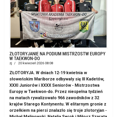
ZŁOTORYJANIE NA PODIUM MISTRZOSTW EUROPY
W TAEKWON-DO
zj
20 kwiecień 2026 08:08
ZŁOTORYJA. W dniach 12-19 kwietnia w
słoweńskim Mariborze odbywały się III Kadetów,
XXXI Juniorów i XXXX Seniorów - Mistrzostwa
Europy w Taekwon-do. Przez niespełna tydzień
na matach rywalizowało 966 zawodników z 32
krajów Starego Kontynentu. W elitarnym gronie z
orzełkiem na piersi znalazło się troje złotoryjan -
Michał Malinowski, Natalia Serok i Miłosz Szarata