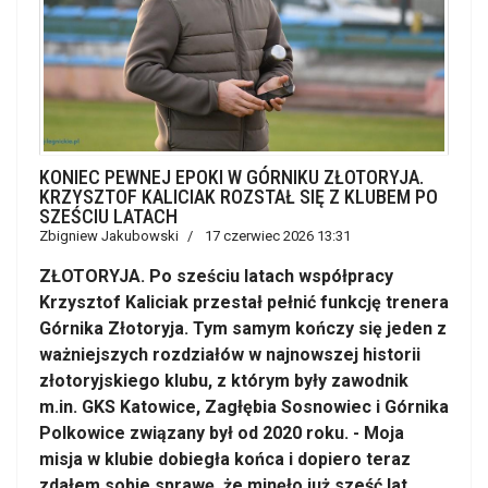
KONIEC PEWNEJ EPOKI W GÓRNIKU ZŁOTORYJA.
KRZYSZTOF KALICIAK ROZSTAŁ SIĘ Z KLUBEM PO
SZEŚCIU LATACH
Zbigniew Jakubowski
17 czerwiec 2026 13:31
ZŁOTORYJA. Po sześciu latach współpracy
Krzysztof Kaliciak przestał pełnić funkcję trenera
Górnika Złotoryja. Tym samym kończy się jeden z
ważniejszych rozdziałów w najnowszej historii
złotoryjskiego klubu, z którym były zawodnik
m.in. GKS Katowice, Zagłębia Sosnowiec i Górnika
Polkowice związany był od 2020 roku. - Moja
misja w klubie dobiegła końca i dopiero teraz
zdałem sobie sprawę, że minęło już sześć lat.