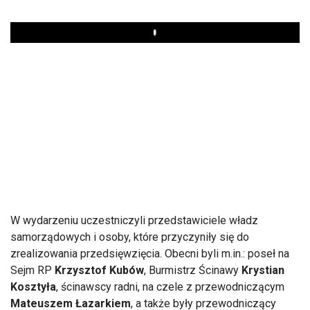
Play
W wydarzeniu uczestniczyli przedstawiciele władz
samorządowych i osoby, kt
óre przyczyni
ły się do
zrealizowania przedsięwzięcia. Obecni byli m.in.: poseł na
Sejm RP
Krzysztof Kub
ów
, Burmistrz
Ścinawy
Krystian
Kosztyła
, ścinawscy radni, na czele z przewodniczącym
Mateuszem Łazarkiem
, a także były przewodniczący