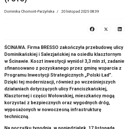
Dominika Chomont-Parzyńska
20 listopad 2025 08:39
ŚCINAWA.
Firma BRESSO zako
ńczyła przebudowę ulicy
Dominikańskiej i Salezjańskiej na osiedlu klasztornym
w Ścinawie. Koszt inwestycji wyni
ós
ł 3,3 mln zł, zadanie
sfinansowano z pozyskanego przez gminę wsparcia z
Programu Inwestycji Strategicznych
„Polski
Ład”.
Dzięki tej modernizacji, r
ównie
ż po wcześniejszych
działaniach dotyczących ulicy Franciszkańskiej,
Klasztornej i części Wołowskiej, mieszkańcy mogą
korzystać z bezpiecznych oraz wygodnych dr
óg,
wyposa
żonych w nowoczesną infrastrukturę
techniczną.
Na początku tygodnia, w poniedziałek, 17 listopada