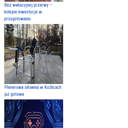
Bez wakacyjnej przerwy –
kolejne inwestycje w
przygotowaniu
Plenerowa siłownia w Koźlicach
już gotowa