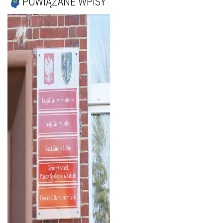
POWIĄZANE WPISY