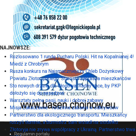
NAJNOWSZE:
Rozlosowano 1 rundę Pucharu Polski. Hit na Kopalnianej 4!
Miedź z Chrobrym
Rusza konkurs na Najsmaczniejszy Chleb Dożynkowy
Powiatu Złotoryjskiego. Starosta zaprasza mieszkańców
Sto nowych drzew dla Głogowa. Radny chce, by PKP
dołożyło się do nasadzeń
Warsztaty pełne pasji, nauki i dobrej zabawy
Misja Zakaczawie - rodzinna zabawa w odkrywców
Partnerstwo dla ekologicznego transportu. Mieszkańcy
ruszyli tłumnie, a burmistrz sam wsiadł na siodełko
Złotoryja nie zrywa współpracy z Ukrainą. Partnerstwo trwa
Regulamin portalu