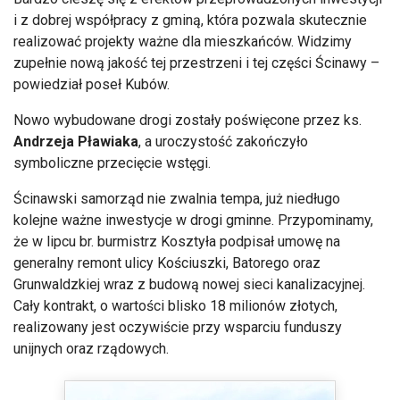
i z dobrej wspó
łpracy z gminą, kt
óra pozwala skutecznie
realizowa
ć projekty ważne dla mieszkańc
ów. Widzimy
zupe
łnie nową jakość tej przestrzeni i tej części Ścinawy
–
powiedzia
ł poseł Kub
ów.
Nowo wybudowane drogi zosta
ły poświęcone przez
ks
.
Andrzeja
Pławiaka
, a uroczystość zakończyło
symboliczne przecięcie wstęgi.
Ścinawski samorząd nie zwalnia tempa, już niedługo
kolejne ważne inwestycje w drogi gminne. Przypominamy,
że w lipcu br. burmistrz
Kosztyła
podpisał umowę na
generalny remont ulicy Kościuszki, Batorego oraz
Grunwaldzkiej wraz z budową nowej sieci kanalizacyjnej.
Cały kontrakt, o wartości blisko 18 milion
ów z
łotych,
realizowany jest oczywiście przy wsparciu funduszy
unijnych oraz rządowych.