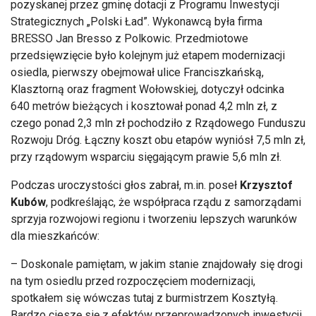
pozyskanej przez gminę dotacji z Programu Inwestycji
Strategicznych
„Polski
Ład”. Wykonawcą była firma
BRESSO Jan Bresso z Polkowic. Przedmiotowe
przedsięwzięcie było kolejnym już etapem modernizacji
osiedla, pierwszy obejmował ulice Franciszkańską,
Klasztorną oraz fragment Wołowskiej, dotyczył odcinka
640 metr
ów bie
żących i kosztował ponad 4,2 mln zł, z
czego ponad 2,3 mln zł pochodziło z Rządowego Funduszu
Rozwoju Dr
óg.
Łączny koszt obu etap
ów wyniós
ł 7,5 mln zł,
przy rządowym wsparciu sięgającym prawie 5,6 mln zł.
Podczas uroczystości głos zabrał, m.in. poseł
Krzysztof
Kub
ów
, podkre
ślając, że wsp
ó
łpraca rządu z samorządami
sprzyja rozwojowi regionu i tworzeniu lepszych warunk
ów
dla mieszka
ńc
ów:
– Doskonale pami
ętam, w jakim stanie znajdowały się drogi
na tym osiedlu przed rozpoczęciem modernizacji,
spotkałem się w
ówczas tutaj z burmistrzem
Koszty
łą
.
Bardzo cieszę się z efekt
ów przeprowadzonych inwestycji