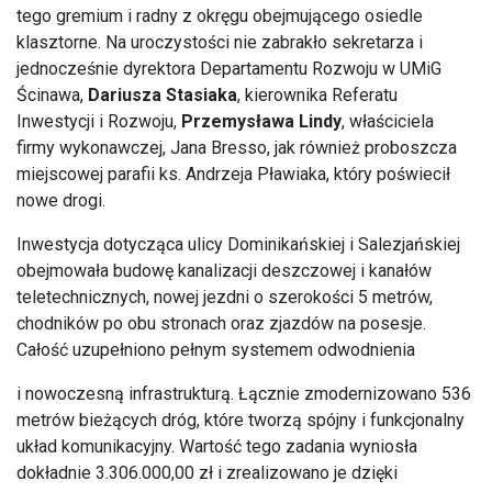
tego gremium i radny z okręgu obejmującego osiedle
klasztorne. Na uroczystości nie zabrakło sekretarza i
jednocześnie dyrektora Departamentu Rozwoju w
UMiG
Ścinawa,
Dariusza Stasiaka
, kierownika Referatu
Inwestycji i Rozwoju,
Przemysława Lindy
, właściciela
firmy wykonawczej, Jana Bresso, jak r
ównie
ż proboszcza
miejscowej parafii
ks
. Andrzeja
Pławiaka
, kt
óry po
świecił
nowe drogi.
Inwestycja dotycząca ulicy Dominikańskiej i Salezjańskiej
obejmowała budowę kanalizacji deszczowej i kanał
ów
teletechnicznych, nowej jezdni o szeroko
ści 5 metr
ów,
chodników po obu stronach oraz zjazdów na posesje.
Ca
łość uzupełniono pełnym systemem odwodnienia
i nowoczesną infrastrukturą. Łącznie zmodernizowano 536
metr
ów bie
żących dr
óg, które tworz
ą sp
ójny i funkcjonalny
uk
ład komunikacyjny. Wartość tego zadania wyniosła
dokładnie 3.306.000,00 zł i zrealizowano je dzięki