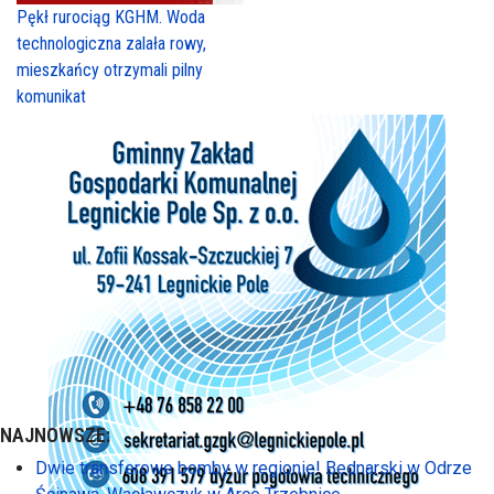
Pękł rurociąg KGHM. Woda
technologiczna zalała rowy,
mieszkańcy otrzymali pilny
komunikat
NAJNOWSZE:
Dwie transferowe bomby w regionie! Bednarski w Odrze