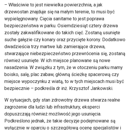
– Właściwie to jest niewielka powierzchnia, a jak
drzewostan znajduje się na małym terenie, to musi być
wypielęgnowany. Cięcia sanitarne to jest poprawa
bezpieczeństwa w parku. Osiemdziesiąt cztery drzewa
zostały zakwalifikowane do takich cięć. Zostaną usunięte
suche gałęzie czy konary oraz przycięte korony. Dodatkowo
dwadzieścia trzy martwe lub zamierające drzewa,
stwarzające niebezpieczeństwo przewrócenia się, zostaną
również usunięte. W ich miejsce planowane są nowe
nasadzenia. W związku z tym, że w otoczeniu parku mamy
boisko, salę, plac zabaw, główną ścieżkę spacerową czy
miejsce wypoczynku z wiatą, to w tych miejscach musi być
bezpiecznie – podkreśla dr inż. Krzysztof Jankowski.
W sytuacjach, gdy stan zdrowotny drzewa stwarza realne
zagrożenie dla ludzi lub infrastruktury, eksperci
dopuszczają również możliwość jego usunięcia.
Podkreślono jednak, że takie decyzje podejmowane są
wyłącznie w oparciu o szczegółową ocenę specjalistów i