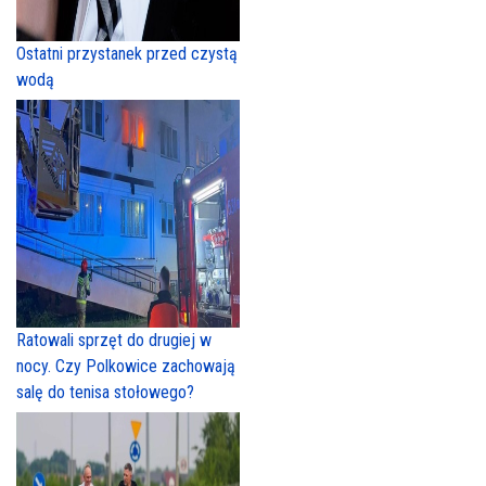
Ostatni przystanek przed czystą
wodą
Ratowali sprzęt do drugiej w
nocy. Czy Polkowice zachowają
salę do tenisa stołowego?