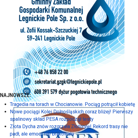
NAJNOWSZE:
Tragedia na torach w Chocianowie. Pociąg potrącił kobietę
Nowe pociągi Kolei Dolnośląskich coraz bliżej! Pierwszy
spalinowy skład PESA rozpoczął testy
Złota Dycha znów rozgrzała Złotoryję! Rekord trasy nie
padł, ale emocji nie brakowało