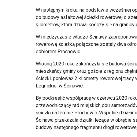
W następnym kroku, na podstawie wcześniej op
do budowy asfaltowej ścieżki rowerowej o szer
kilometrów, która dzisiaj kończy się na granicy
W międzyczasie władze Ścinawy zaproponowały
rowerową ścieżką połączone zostały dwa ośrod
odbiorem Prochowic.
Wiosną 2020 roku zakończyła się budowa ścina
mieszkańcy gminy oraz goście z regionu chętni
ścieżki, ponieważ 2 kilometry rowerowej tras
Legnickiej w Ścinawie.
By podkreślić współpracę w czerwcu 2020 rok
przewodniczący rad miejskich obu samorządów 
ścieżki na terenie Prochowic. Wspólne działan
Ścinawa przekazała działki leżące w obrębie s
budowy następnego fragmentu drogi rowerowej