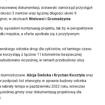
racowanej dokumentacji, ścinawski samorząd przystąpił
okości 3 metrów oraz łącznej długości około 9
 gmin, w okolicach
Wielowsi i Gromadzynia
.
 sąsiadom kontynuację projektu, tak by w perspektywie
ki miejskie, a oferta spotkała się z pozytywnym
wskiego odcinka drogi dla cyklistów, od tamtego czasu
e korzystają z łącznie 11 kilometrów bezpiecznej
y wybudowano wcześniej, w ramach przebudowy ulicy
u burmistrzowie:
Alicja Sielicka i Krystian Kosztyła
oraz
podpisali list intencyjny w sprawie budowy odcinka
ia nabrały tempa w październiku 2022 roku, wówczas
ąsiedniej gminy oraz dokumentację projektową dla
.