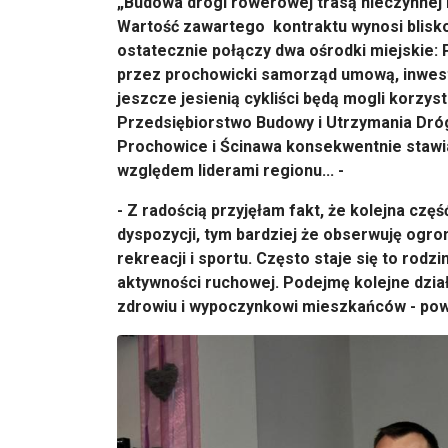
„Budowa drogi rowerowej trasą nieczynnej l
Wartość zawartego kontraktu wynosi blisko 
ostatecznie połączy dwa ośrodki miejskie:
przez prochowicki samorząd umową, inwesty
jeszcze jesienią cykliści będą mogli korzy
Przedsiębiorstwo Budowy i Utrzymania Dróg 
Prochowice i Ścinawa konsekwentnie stawia
względem liderami regionu... -
- Z radością przyjęłam fakt, że kolejna cz
dyspozycji, tym bardziej że obserwuję ogr
rekreacji i sportu. Często staje się to ro
aktywności ruchowej. Podejmę kolejne dział
zdrowiu i wypoczynkowi mieszkańców - powi