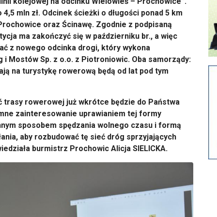
inii kolejowej na odcinku Wielowieś – Prochowice”.
4,5 mln zł. Odcinek ścieżki o długości ponad 5 km
 Prochowice oraz Ścinawę. Zgodnie z podpisaną
cja ma zakończyć się w październiku br., a więc
stać z nowego odcinka drogi, który wykona
i Mostów Sp. z o.o. z Piotroniowic. Oba samorządy:
ją na turystykę rowerową będą od lat pod tym
ęść trasy rowerowej już wkrótce będzie do Państwa
omne zainteresowanie uprawianiem tej formy
dzinnym sposobem spędzania wolnego czasu i formą
ania, aby rozbudować tę sieć dróg sprzyjających
edziała burmistrz Prochowic Alicja SIELICKA.