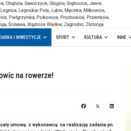
 Chojnów, Gaworzyce, Głogów, Grębocice, Jawor,
 Legnica, Legnickie Pole, Lubin, Męcinka, Miłkowice,
ce, Pielgrzymka, Polkowice, Prochowice, Przemków,
uja, Ścinawa, Wądroże Wielkie, Zagrodno, Złotoryja
ARKA I INWESTYCJE
SPORT
KULTURA
INNE
owic na rowerze!
ły umowę z wykonawcą na realizację zadania pn.