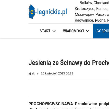
Bolków, Chocianów,
Krotoszyce, Kunice,
Mściwojów, Paszowi
Radwanice, Rudna, R
START
WIADOMOŚCI
GOSPOD
Jesienią ze Ścinawy do Proch
zj,zk
25 kwiecień 2023 06:38
PROCHOWICE/ŚCINAWA. Prochowice podpisa