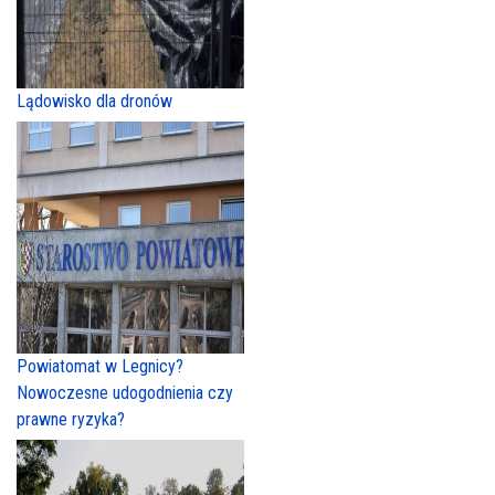
Lądowisko dla dronów
Powiatomat w Legnicy?
Nowoczesne udogodnienia czy
prawne ryzyka?