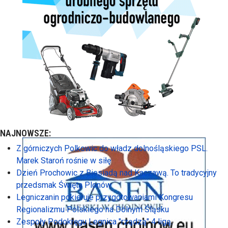
NAJNOWSZE:
Z górniczych Polkowic do władz dolnośląskiego PSL.
Marek Staroń rośnie w siłę
Dzień Prochowic z Biesiadą nad Kaczawą. To tradycyjny
przedsmak Święta Plonów
Legniczanin pokieruje przygotowaniami Kongresu
Regionalizmu Polskiego na Dolnym Śląsku
Zespoły Podokręgu Legnica "rządzą" 4 ligą.