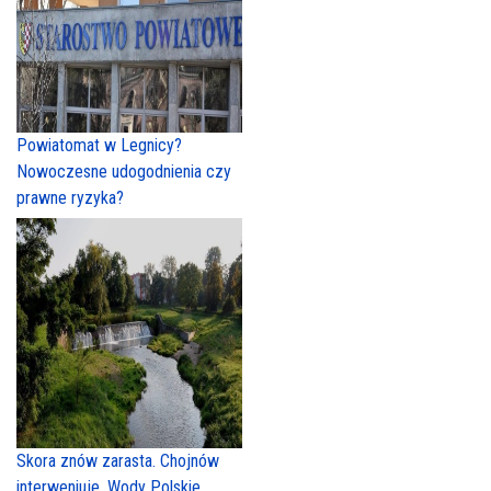
Powiatomat w Legnicy?
Nowoczesne udogodnienia czy
prawne ryzyka?
Skora znów zarasta. Chojnów
interweniuje, Wody Polskie