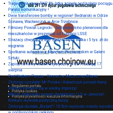
Tragedia na stacji PKP. 86-latka zginęła pod kołami pociągu.
Paraliż komunikacyjny !
Dwie transferowe bomby w regionie! Bednarski w Odrze
Ścinawa, Wacławczyk w Arce Trzebnice
Filmowy Powiat Legnicki - bezpłatne kino plenerowe dla
mieszkańców w prezencie od Fundacji LSSE
Strażacy chwycą za linę! Będzie ostra walka i 5 tys. zł do
wygrania
Spotkanie autorskie z Albertem Wrotnowskim w Galerii
Sztuki
Zapisy na nowy sezon artystyczny w CDT ruszają 17
sierpnia
Pod Niebem Paryża - Koncert w Muzycznej Altanie
Złotoryja oszalała! Mr Polska i Kubańczyk porwali tłumy.
Regulamin portalu
Stadion zamienił się w wielką imprezę!
Polityka cookies
Marcin Jankowski nowym dyrektorem I LO w Jaworze!
Polityka prywatności i klauzula informacyjna
Konkurs wywołał polityczną burzę
Złotoryja dostała „Brylant”! 10 firm wyniosło miasto wysoko
w ogólnopolskim rankingu