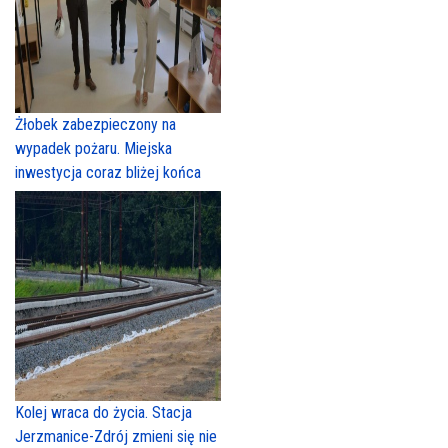
Żłobek zabezpieczony na
wypadek pożaru. Miejska
inwestycja coraz bliżej końca
Kolej wraca do życia. Stacja
Jerzmanice-Zdrój zmieni się nie