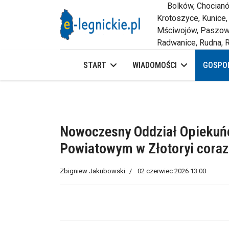
Bolków, Chocianów,
Krotoszyce, Kunice,
Mściwojów, Paszowi
Radwanice, Rudna, R
START
WIADOMOŚCI
GOSPOD
Nowoczesny Oddział Opiekuńc
Powiatowym w Złotoryi coraz 
Zbigniew Jakubowski
02 czerwiec 2026 13:00