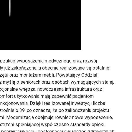
Play
ra, zakup wyposażenia medycznego oraz rozwój
y już zakończone, a obecnie realizowane są ostatnie
ętu oraz montażem mebli. Powstający Oddział
 myślą o seniorach oraz osobach wymagających stałej,
kcjonalne wnętrza, nowoczesna infrastruktura oraz
omfort użytkowania mają zapewnić pacjentom
kcjonowania. Dzięki realizowanej inwestycji liczba
ośnie o 39, co oznacza, że po zakończeniu projektu
mi. Modernizacja obejmuje również nowe wyposażenie,
strzeni spełniającej współczesne standardy opieki
o poprawy jakości i dostępności świadczeń zdrowotnych