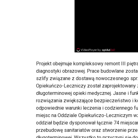
Projekt obejmuje kompleksowy remont III pięt
diagnostyki obrazowej. Prace budowlane został
szlify związane z dostawą nowoczesnego sprz
Opiekuńczo-Leczniczy został zaprojektowany z
długoterminowej opieki medycznej. Jasne i fun
rozwiązania zwiększające bezpieczeństwo i k
odpowiednie warunki leczenia i codziennego fun
miejsc na Oddziale Opiekuńczo-Leczniczym wzr
oddział będzie dysponował łącznie 74 miejsca
przebudowę sanitariatów oraz stworzenie prze
długoterminowej. Wszystko to przyczyni się d