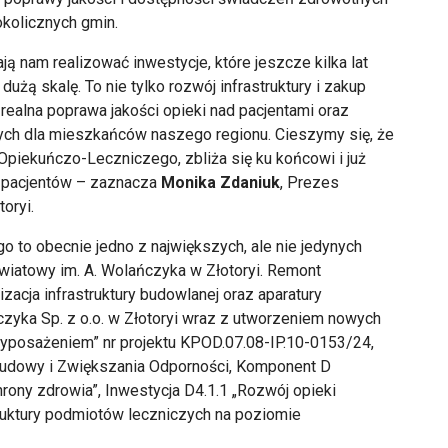
okolicznych gmin.
 nam realizować inwestycje, które jeszcze kilka lat
użą skalę. To nie tylko rozwój infrastruktury i zakup
ealna poprawa jakości opieki nad pacjentami oraz
ch dla mieszkańców naszego regionu. Cieszymy się, że
Opiekuńczo-Leczniczego, zbliża się ku końcowi i już
 pacjentów – zaznacza
Monika Zdaniuk
, Prezes
oryi.
 to obecnie jedno z największych, ale nie jedynych
wiatowy im. A. Wolańczyka w Złotoryi. Remont
zacja infrastruktury budowlanej oraz aparatury
zyka Sp. z o.o. w Złotoryi wraz z utworzeniem nowych
yposażeniem” nr projektu KPOD.07.08-IP.10-0153/24,
udowy i Zwiększania Odporności, Komponent D
rony zdrowia”, Inwestycja D4.1.1 „Rozwój opieki
ruktury podmiotów leczniczych na poziomie