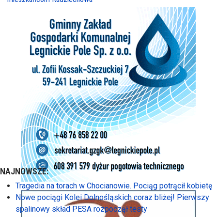
NAJNOWSZE:
Tragedia na torach w Chocianowie. Pociąg potrącił kobietę
Nowe pociągi Kolei Dolnośląskich coraz bliżej! Pierwszy
spalinowy skład PESA rozpoczął testy