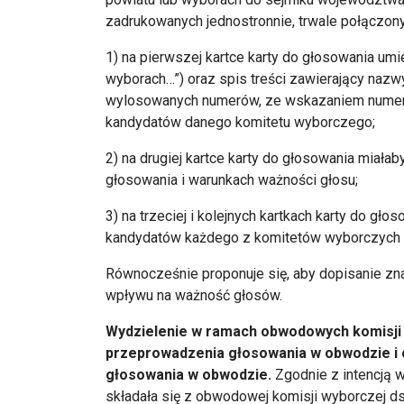
zadrukowanych jednostronnie, trwale połączony
1) na pierwszej kartce karty do głosowania umi
wyborach…”) oraz spis treści zawierający naz
wylosowanych numerów, ze wskazaniem numeru ka
kandydatów danego komitetu wyborczego;
2) na drugiej kartce karty do głosowania miała
głosowania i warunkach ważności głosu;
3) na trzeciej i kolejnych kartkach karty do g
kandydatów każdego z komitetów wyborczych o
Równocześnie proponuje się, aby dopisanie zna
wpływu na ważność głosów.
Wydzielenie w ramach obwodowych komisji 
przeprowadzenia głosowania w obwodzie i 
głosowania w obwodzie.
Zgodnie z intencją
składała się z obwodowej komisji wyborczej 