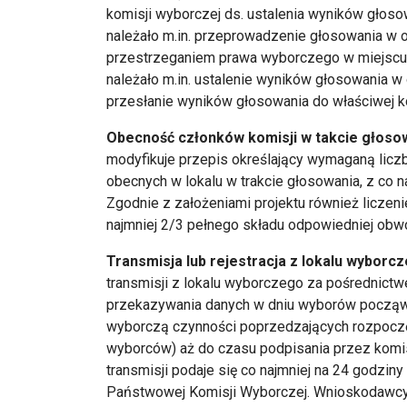
komisji wyborczej ds. ustalenia wyników głos
należało m.in. przeprowadzenie głosowania w
przestrzeganiem prawa wyborczego w miejscu i
należało m.in. ustalenie wyników głosowania w
przesłanie wyników głosowania do właściwej k
Obecność członków komisji w takcie głosow
modyfikuje przepis określający wymaganą lic
obecnych w lokalu w trakcie głosowania, z co na
Zgodnie z założeniami projektu również licze
najmniej 2/3 pełnego składu odpowiedniej obw
Transmisja lub rejestracja z lokalu wyborc
transmisji z lokalu wyborczego za pośrednictw
przekazywania danych w dniu wyborów począw
wyborczą czynności poprzedzających rozpoczęc
wyborców) aż do czasu podpisania przez komis
transmisji podaje się co najmniej na 24 godzin
Państwowej Komisji Wyborczej. Wnioskodawcy 