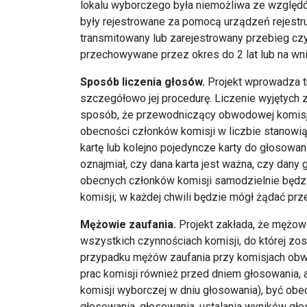
lokalu wyborczego była niemożliwa ze względ
były rejestrowane za pomocą urządzeń rejestru
transmitowany lub zarejestrowany przebieg c
przechowywane przez okres do 2 lat lub na wn
Sposób liczenia głosów.
Projekt wprowadza tr
szczegółowo jej procedurę. Liczenie wyjętych 
sposób, że przewodniczący obwodowej komisji
obecności członków komisji w liczbie stanowiące
kartę lub kolejno pojedyncze karty do głosowa
oznajmiał, czy dana karta jest ważna, czy dany 
obecnych członków komisji samodzielnie będz
komisji; w każdej chwili będzie mógł żądać pr
Mężowie zaufania.
Projekt zakłada, że mężowi
wszystkich czynnościach komisji, do której zos
przypadku mężów zaufania przy komisjach obw
prac komisji również przed dniem głosowania, 
komisji wyborczej w dniu głosowania), być ob
głosowania, głosowania, ustalania wyników gło