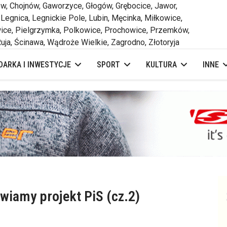
 Chojnów, Gaworzyce, Głogów, Grębocice, Jawor,
 Legnica, Legnickie Pole, Lubin, Męcinka, Miłkowice,
ce, Pielgrzymka, Polkowice, Prochowice, Przemków,
uja, Ścinawa, Wądroże Wielkie, Zagrodno, Złotoryja
ARKA I INWESTYCJE
SPORT
KULTURA
INNE
wiamy projekt PiS (cz.2)