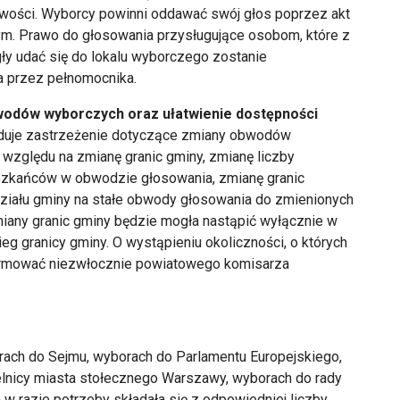
owości. Wyborcy powinni oddawać swój głos poprzez akt
m. Prawo do głosowania przysługujące osobom, które z
y udać się do lokalu wyborczego zostanie
a przez pełnomocnika.
wodów wyborczych oraz ułatwienie dostępności
iduje zastrzeżenie dotyczące zmiany obwodów
względu na zmianę granic gminy, zmianę liczby
eszkańców w obwodzie głosowania, zmianę granic
iału gminy na stałe obwody głosowania do zmienionych
any granic gminy będzie mogła nastąpić wyłącznie w
eg granicy gminy. O wystąpieniu okoliczności, o których
ormować niezwłocznie powiatowego komisarza
orach do Sejmu, wyborach do Parlamentu Europejskiego,
elnicy miasta stołecznego Warszawy, wyborach do rady
 razie potrzeby składała się z odpowiedniej liczby