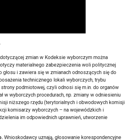
y
ci dotyczącej zmian w Kodeksie wyborczym można
otyczy materialnego zabezpieczenia woli politycznej
 głosu i zawiera się w zmianach odnoszących się do
posażenia technicznego lokali wyborczych, trybu
 strony podmiotowej, czyli odnosi się m.in. do organów
ał w wyborczych procedurach, np. zmiany w odniesieniu
isji niższego rzędu (terytorialnych i obwodowych komisji
nkcji komisarzy wyborczych – na wojewódzkich i
zielenia im odpowiednich uprawnień, utworzenie
o.
Wnioskodawcy uznają, głosowanie korespondencyjne