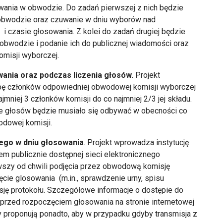
owania w obwodzie. Do zadań pierwszej z nich będzie
 obwodzie oraz czuwanie w dniu wyborów nad
 czasie głosowania. Z kolei do zadań drugiej będzie
 obwodzie i podanie ich do publicznej wiadomości oraz
omisji wyborczej.
ania oraz podczas liczenia głosów.
Projekt
zbę członków odpowiedniej obwodowej komisji wyborczej
jmniej 3 członków komisji do co najmniej 2/3 jej składu.
nie głosów będzie musiało się odbywać w obecności co
odowej komisji.
zego w dniu głosowania
. Projekt wprowadza instytucję
em publicznie dostępnej sieci elektronicznego
szy od chwili podjęcia przez obwodową komisję
ie glosowania (m.in., sprawdzenie urny, spisu
ję protokołu. Szczegółowe informacje o dostępie do
y przed rozpoczęciem głosowania na stronie internetowej
proponują ponadto, aby w przypadku gdyby transmisja z