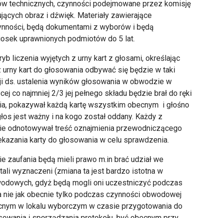
ów technicznych, czynności podejmowane przez komisję
jących obraz i dźwięk. Materiały zawierające
zynności, będą dokumentami z wyborów i będą
iosek uprawnionych podmiotów do 5 lat.
yb liczenia wyjętych z urny kart z głosami, określając
z urny kart do głosowania odbywać się będzie w taki
 ds. ustalenia wyników głosowania w obwodzie w
j co najmniej 2/3 jej pełnego składu będzie brał do ręki
nia, pokazywał każdą kartę wszystkim obecnym i głośno
głos jest ważny i na kogo został oddany. Każdy z
ie odnotowywał treść oznajmienia przewodniczącego
zekazania karty do głosowania w celu sprawdzenia.
e zaufania będą mieli prawo m.in brać udział we
tali wyznaczeni (zmiana ta jest bardzo istotna w
odowych, gdyż będą mogli oni uczestniczyć podczas
a nie jak obecnie tylko podczas czynności obwodowej
ecnym w lokalu wyborczym w czasie przygotowania do
sowania i sporządzania protokołu, być obecnym przy