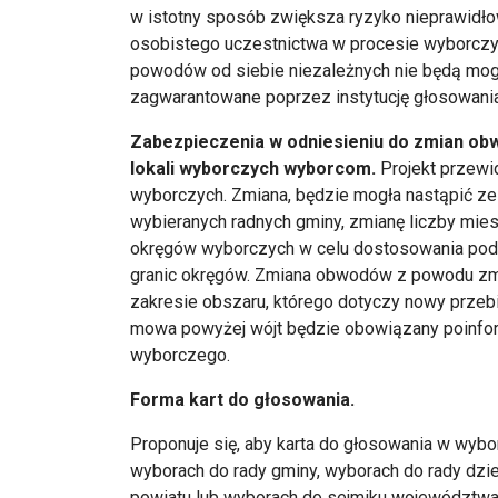
w istotny sposób zwiększa ryzyko nieprawidł
osobistego uczestnictwa w procesie wyborczy
powodów od siebie niezależnych nie będą mogł
zagwarantowane poprzez instytucję głosowani
Zabezpieczenia w odniesieniu do zmian ob
lokali wyborczych wyborcom.
Projekt przew
wyborczych. Zmiana, będzie mogła nastąpić ze 
wybieranych radnych gminy, zmianę liczby mi
okręgów wyborczych w celu dostosowania podz
granic okręgów. Zmiana obwodów z powodu zmi
zakresie obszaru, którego dotyczy nowy przebi
mowa powyżej wójt będzie obowiązany poinf
wyborczego.
Forma kart do głosowania.
Proponuje się, aby karta do głosowania w wyb
wyborach do rady gminy, wyborach do rady dzi
powiatu lub wyborach do sejmiku województwa w