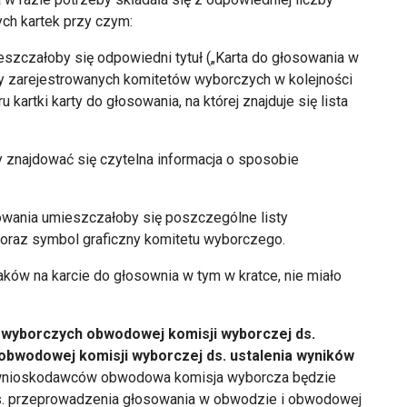
ch kartek przy czym:
eszczałoby się odpowiedni tytuł („Karta do głosowania w
wy zarejestrowanych komitetów wyborczych w kolejności
rtki karty do głosowania, na której znajduje się lista
by znajdować się czytelna informacja o sposobie
łosowania umieszczałoby się poszczególne listy
raz symbol graficzny komitetu wyborczego.
ków na karcie do głosownia w tym w kratce, nie miało
wyborczych obwodowej komisji wyborczej ds.
obwodowej komisji wyborczej ds. ustalenia wyników
 wnioskodawców obwodowa komisja wyborcza będzie
ds. przeprowadzenia głosowania w obwodzie i obwodowej