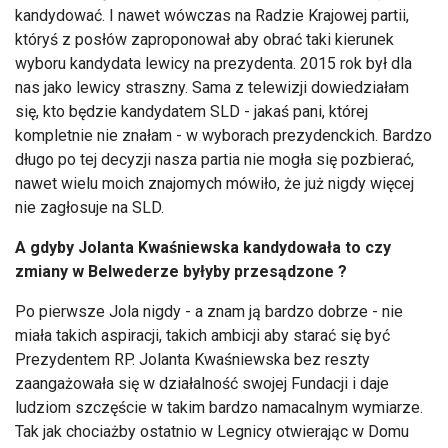
kandydować. I nawet wówczas na Radzie Krajowej partii,
któryś z posłów zaproponował aby obrać taki kierunek
wyboru kandydata lewicy na prezydenta. 2015 rok był dla
nas jako lewicy straszny. Sama z telewizji dowiedziałam
się, kto będzie kandydatem SLD - jakaś pani, której
kompletnie nie znałam - w wyborach prezydenckich. Bardzo
długo po tej decyzji nasza partia nie mogła się pozbierać,
nawet wielu moich znajomych mówiło, że już nigdy więcej
nie zagłosuje na SLD.
A gdyby Jolanta Kwaśniewska kandydowała to czy
zmiany w Belwederze byłyby przesądzone ?
Po pierwsze Jola nigdy - a znam ją bardzo dobrze - nie
miała takich aspiracji, takich ambicji aby starać się być
Prezydentem RP. Jolanta Kwaśniewska bez reszty
zaangażowała się w działalność swojej Fundacji i daje
ludziom szczęście w takim bardzo namacalnym wymiarze.
Tak jak chociażby ostatnio w Legnicy otwierając w Domu