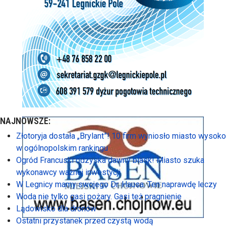
NAJNOWSZE:
Złotoryja dostała „Brylant”! 10 firm wyniosło miasto wysoko
w ogólnopolskim rankingu
Ogród Francuski odzyska dawny blask! Miasto szuka
wykonawcy ważnej inwestycji
W Legnicy mamy swojego Dr. Hausa. Ten naprawdę leczy
Woda nie tylko gasi pożary. Gasi też pragnienie
Lądowisko dla dronów
Ostatni przystanek przed czystą wodą