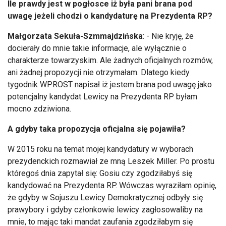
Ile prawdy jest w pogłosce iż była pani brana pod
uwagę jeżeli chodzi o kandydaturę na Prezydenta RP?
Małgorzata Sekuła-Szmmajdzińska
: - Nie kryję, że
docierały do mnie takie informacje, ale wyłącznie o
charakterze towarzyskim. Ale żadnych oficjalnych rozmów,
ani żadnej propozycji nie otrzymałam. Dlatego kiedy
tygodnik WPROST napisał iż jestem brana pod uwagę jako
potencjalny kandydat Lewicy na Prezydenta RP byłam
mocno zdziwiona.
A gdyby taka propozycja oficjalna się pojawiła?
W 2015 roku na temat mojej kandydatury w wyborach
prezydenckich rozmawiał ze mną Leszek Miller. Po prostu
któregoś dnia zapytał się: Gosiu czy zgodziłabyś się
kandydować na Prezydenta RP. Wówczas wyraziłam opinię,
że gdyby w Sojuszu Lewicy Demokratycznej odbyły się
prawybory i gdyby członkowie lewicy zagłosowaliby na
mnie, to mając taki mandat zaufania zgodziłabym się