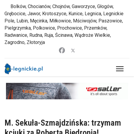
Bolków, Chocianów, Chojnów, Gaworzyce, Głogów,
Grębocice, Jawor, Krotoszyce, Kunice, Legnica, Legnickie
Pole, Lubin, Męcinka, Miłkowice, Mściwojów, Paszowice,
Pielgrzymka, Polkowice, Prochowice, Przemków,
Radwanice, Rudna, Ruja, Ścinawa, Wądroże Wielkie,
Zagrodno, Złotoryja
M. Sekuła-Szmajdzińska: trzymam
kciuki za Roberta Biedronia!