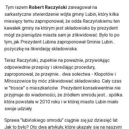
Tym razem
Robert Raczyński
zareagował na
sarkastyczne stwierdzenie wójta gminy Lubin, który kilka
miesięcy temu zaproponował, że odda Raczyńskiemu ten
kawałek gminy na którym jest składowisko by prezydent
mógł za pieniądze miasta sam je zlikwidować. Było to po
tym, jak Prezydent Lubina zaproponował Gminie Lubin...
pożyczkę na likwidację składowiska.
Teraz Raczyński, zupełnie na poważnie, przywołując
odpowiednie przepisy i określając procedury,
zaproponował, że przejmie... dwa sołectwa - Kłopotów i
MIroszowice by móc zlikwidować składowisko. Cały czas
w "trosce" o mieszkańców. Prezydent konsekwentnie nie
przyjmuje do wiadomości, że źródłem smrodu jest... spółka.
która powstała w 2010 roku i w której miasto Lubin miało
swoje udziały.
Sprawa "lubińskiego smrodu" ciągnie się już dziesięć lat.
Jak to było? Oto dwa artykuły, które ukazały się na naszym