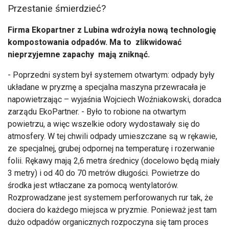
Przestanie śmierdzieć?
Firma Ekopartner z Lubina wdrożyła nową technologię
kompostowania odpadów. Ma to zlikwidować
nieprzyjemne zapachy mają zniknąć.
- Poprzedni system był systemem otwartym: odpady były
układane w pryzmę a specjalna maszyna przewracała je
napowietrzając – wyjaśnia Wojciech Woźniakowski, doradca
zarządu EkoPartner. - Było to robione na otwartym
powietrzu, a więc wszelkie odory wydostawały się do
atmosfery. W tej chwili odpady umieszczane są w rękawie,
ze specjalnej, grubej odpornej na temperaturę i rozerwanie
folii. Rękawy mają 2,6 metra średnicy (docelowo będą miały
3 metry) i od 40 do 70 metrów długości. Powietrze do
środka jest wtłaczane za pomocą wentylatorów.
Rozprowadzane jest systemem perforowanych rur tak, że
dociera do każdego miejsca w pryzmie. Ponieważ jest tam
dużo odpadów organicznych rozpoczyna się tam proces