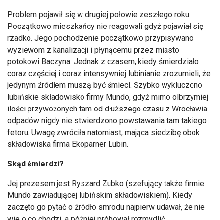
Problem pojawił się w drugiej połowie zeszłego roku.
Początkowo mieszkańcy nie reagowali gdyż pojawiał się
rzadko. Jego pochodzenie początkowo przypisywano
wyziewom z kanalizacji i płynącemu przez miasto
potokowi Baczyna. Jednak z czasem, kiedy śmierdziało
coraz częściej i coraz intensywniej lubinianie zrozumieli, że
jedynym źródłem muszą być śmieci. Szybko wykluczono
lubińskie składowisko firmy Mundo, gdyż mimo olbrzymiej
ilości przywożonych tam od dłuższego czasu z Wrocławia
odpadów nigdy nie stwierdzono powstawania tam takiego
fetoru. Uwagę zwróciła natomiast, mająca siedzibę obok
składowiska firma Ekoparner Lubin.
Skąd śmierdzi?
Jej prezesem jest Ryszard Zubko (szefujący także firmie
Mundo zawiadującej lubińskim składowiskiem). Kiedy
zaczęto go pytać o źródło smrodu najpierw udawał, że nie
wie o co chodzi, a później próbował rozmydlić