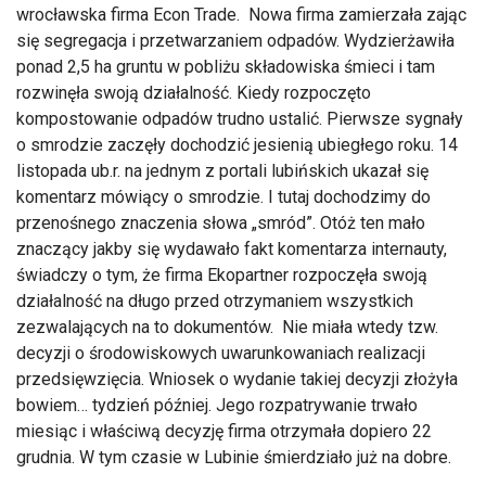
wrocławska firma Econ Trade. Nowa firma zamierzała zając
się segregacja i przetwarzaniem odpadów. Wydzierżawiła
ponad 2,5 ha gruntu w pobliżu składowiska śmieci i tam
rozwinęła swoją działalność. Kiedy rozpoczęto
kompostowanie odpadów trudno ustalić. Pierwsze sygnały
o smrodzie zaczęły dochodzić jesienią ubiegłego roku. 14
listopada ub.r. na jednym z portali lubińskich ukazał się
komentarz mówiący o smrodzie. I tutaj dochodzimy do
przenośnego znaczenia słowa „smród”. Otóż ten mało
znaczący jakby się wydawało fakt komentarza internauty,
świadczy o tym, że firma Ekopartner rozpoczęła swoją
działalność na długo przed otrzymaniem wszystkich
zezwalających na to dokumentów. Nie miała wtedy tzw.
decyzji o środowiskowych uwarunkowaniach realizacji
przedsięwzięcia. Wniosek o wydanie takiej decyzji złożyła
bowiem… tydzień później. Jego rozpatrywanie trwało
miesiąc i właściwą decyzję firma otrzymała dopiero 22
grudnia. W tym czasie w Lubinie śmierdziało już na dobre.