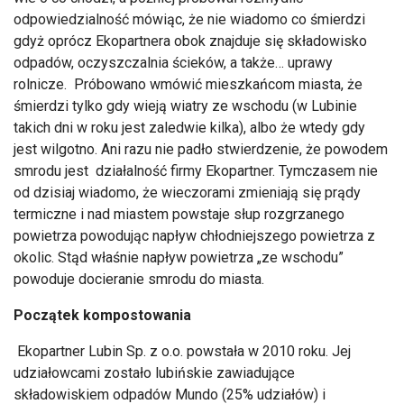
odpowiedzialność mówiąc, że nie wiadomo co śmierdzi
gdyż oprócz Ekopartnera obok znajduje się składowisko
odpadów, oczyszczalnia ścieków, a także… uprawy
rolnicze. Próbowano wmówić mieszkańcom miasta, że
śmierdzi tylko gdy wieją wiatry ze wschodu (w Lubinie
takich dni w roku jest zaledwie kilka), albo że wtedy gdy
jest wilgotno. Ani razu nie padło stwierdzenie, że powodem
smrodu jest działalność firmy Ekopartner. Tymczasem nie
od dzisiaj wiadomo, że wieczorami zmieniają się prądy
termiczne i nad miastem powstaje słup rozgrzanego
powietrza powodując napływ chłodniejszego powietrza z
okolic. Stąd właśnie napływ powietrza „ze wschodu”
powoduje docieranie smrodu do miasta.
Początek kompostowania
Ekopartner Lubin Sp. z o.o. powstała w 2010 roku. Jej
udziałowcami zostało lubińskie zawiadujące
składowiskiem odpadów Mundo (25% udziałów) i