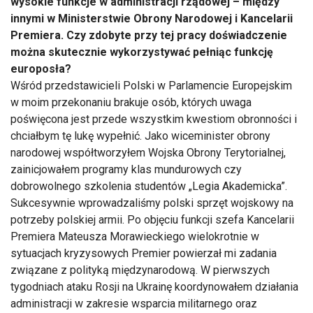
wysokie funkcje w administracji rządowej – między
innymi w Ministerstwie Obrony Narodowej i Kancelarii
Premiera. Czy zdobyte przy tej pracy doświadczenie
można skutecznie wykorzystywać pełniąc funkcję
europosła?
Wśród przedstawicieli Polski w Parlamencie Europejskim
w moim przekonaniu brakuje osób, których uwaga
poświęcona jest przede wszystkim kwestiom obronności i
chciałbym tę lukę wypełnić. Jako wiceminister obrony
narodowej współtworzyłem Wojska Obrony Terytorialnej,
zainicjowałem programy klas mundurowych czy
dobrowolnego szkolenia studentów „Legia Akademicka”.
Sukcesywnie wprowadzaliśmy polski sprzęt wojskowy na
potrzeby polskiej armii. Po objęciu funkcji szefa Kancelarii
Premiera Mateusza Morawieckiego wielokrotnie w
sytuacjach kryzysowych Premier powierzał mi zadania
związane z polityką międzynarodową. W pierwszych
tygodniach ataku Rosji na Ukrainę koordynowałem działania
administracji w zakresie wsparcia militarnego oraz