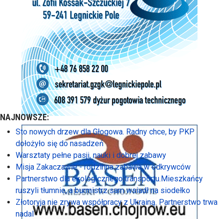
NAJNOWSZE:
Sto nowych drzew dla Głogowa. Radny chce, by PKP
dołożyło się do nasadzeń
Warsztaty pełne pasji, nauki i dobrej zabawy
Misja Zakaczawie - rodzinna zabawa w odkrywców
Partnerstwo dla ekologicznego transportu.Mieszkańcy
ruszyli tłumnie, a burmistrz sam wsiadł na siodełko
Złotoryja nie zrywa współpracy z Ukrainą. Partnerstwo trwa
nadal