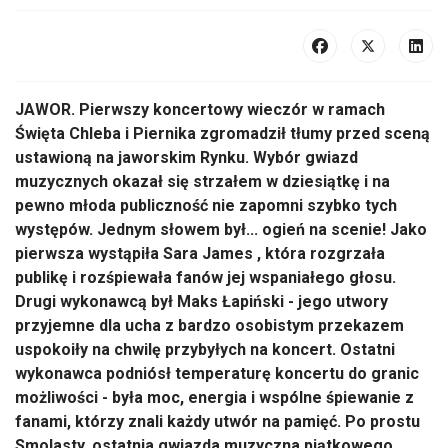
JAWOR. Pierwszy koncertowy wieczór w ramach
Święta Chleba i Piernika zgromadził tłumy przed sceną
ustawioną na jaworskim Rynku. Wybór gwiazd
muzycznych okazał się strzałem w dziesiątkę i na
pewno młoda publiczność nie zapomni szybko tych
występów. Jednym słowem był... ogień na scenie! Jako
pierwsza wystąpiła Sara James , która rozgrzała
publikę i rozśpiewała fanów jej wspaniałego głosu.
Drugi wykonawcą był Maks Łapiński - jego utwory
przyjemne dla ucha z bardzo osobistym przekazem
uspokoiły na chwilę przybyłych na koncert. Ostatni
wykonawca podniósł temperaturę koncertu do granic
możliwości - była moc, energia i wspólne śpiewanie z
fanami, którzy znali każdy utwór na pamięć. Po prostu
Smolasty, ostatnia gwiazda muzyczna piątkowego