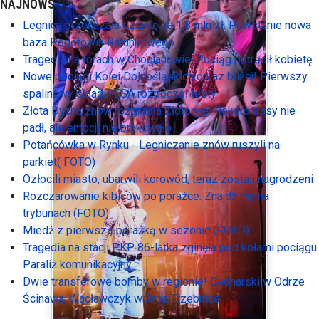
NAJNOWSZE:
Legnica przekazała działkę za 1,8 mln zł. Powstanie nowa
baza Pogotowia Ratunkowego
Tragedia na torach w Chocianowie. Pociąg potrącił kobietę
Nowe pociągi Kolei Dolnośląskich coraz bliżej! Pierwszy
spalinowy skład PESA rozpoczął testy
Złota Dycha znów rozgrzała Złotoryję! Rekord trasy nie
padł, ale emocji nie brakowało
Potańcówka w Rynku - Legniczanie znów ruszyli na
parkiet( FOTO)
Ozłocili miasto, ubarwili korowód, teraz zostali nagrodzeni
Rozczarowanie kibiców po porażce. Znajdź się na
trybunach (FOTO)
Miedź z pierwszą porażką w sezonie (FOTO)
Tragedia na stacji PKP. 86-latka zginęła pod kołami pociągu.
Paraliż komunikacyjny
Dwie transferowe bomby w regionie! Bednarski w Odrze
Ścinawa, Wacławczyk w Arce Trzebnice