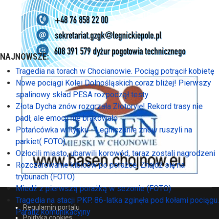
NAJNOWSZE:
Tragedia na torach w Chocianowie. Pociąg potrącił kobietę
Nowe pociągi Kolei Dolnośląskich coraz bliżej! Pierwszy
spalinowy skład PESA rozpoczął testy
Złota Dycha znów rozgrzała Złotoryję! Rekord trasy nie
padł, ale emocji nie brakowało
Potańcówka w Rynku - Legniczanie znów ruszyli na
parkiet( FOTO)
Ozłocili miasto, ubarwili korowód, teraz zostali nagrodzeni
Rozczarowanie kibiców po porażce. Znajdź się na
trybunach (FOTO)
Miedź z pierwszą porażką w sezonie (FOTO)
Tragedia na stacji PKP. 86-latka zginęła pod kołami pociągu.
Regulamin portalu
Paraliż komunikacyjny
Polityka cookies