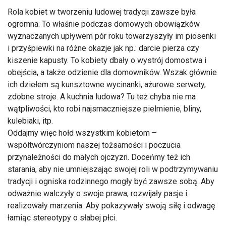
Rola kobiet w tworzeniu ludowej tradycji zawsze była
ogromna. To właśnie podczas domowych obowiązków
wyznaczanych upływem pór roku towarzyszyły im piosenki
i przyśpiewki na różne okazje jak np.: darcie pierza czy
kiszenie kapusty. To kobiety dbały o wystrój domostwa i
obejścia, a także odzienie dla domowników. Wszak głównie
ich dziełem są kunsztowne wycinanki, ażurowe serwety,
zdobne stroje. A kuchnia ludowa? Tu też chyba nie ma
wątpliwości, kto robi najsmaczniejsze pielmienie, bliny,
kulebiaki, itp.
Oddajmy więc hołd wszystkim kobietom –
współtwórczyniom naszej tożsamości i poczucia
przynależności do małych ojczyzn. Doceńmy też ich
starania, aby nie umniejszając swojej roli w podtrzymywaniu
tradycji i ogniska rodzinnego mogły być zawsze sobą. Aby
odważnie walczyły o swoje prawa, rozwijały pasje i
realizowały marzenia. Aby pokazywały swoją siłę i odwagę
łamiąc stereotypy o słabej płci.