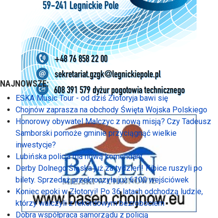
NAJNOWSZE:
ESKA Music Tour - od dziś Złotoryja bawi się
Chojnów zaprasza na obchody Święta Wojska Polskiego
Honorowy obywatel Malczyc z nową misją? Czy Tadeusz
Samborski pomoże gminie przyciągnąć wielkie
inwestycje?
Lubińska policja ma nową komendant
Derby Dolnego Śląska już za tydzień! Kibice ruszyli po
bilety. Sprzedaż przekroczyła już 6100 wejściówek
Koniec epoki w Złotoryi! Po 36 latach odchodzą ludzie,
którzy walczyli z rekordowym bezrobociem
Dobra współpraca samorządu z policją