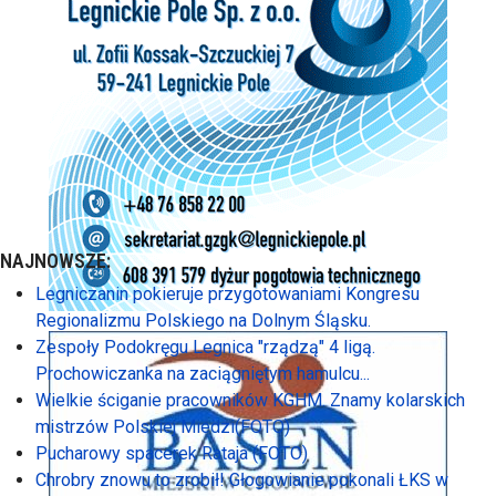
NAJNOWSZE:
Legniczanin pokieruje przygotowaniami Kongresu
Regionalizmu Polskiego na Dolnym Śląsku.
Zespoły Podokręgu Legnica "rządzą" 4 ligą.
Prochowiczanka na zaciągniętym hamulcu...
Wielkie ściganie pracowników KGHM. Znamy kolarskich
mistrzów Polskiej Miedzi(FOTO)
Pucharowy spacerek Rataja (FOTO)
Chrobry znowu to zrobił! Głogowianie pokonali ŁKS w