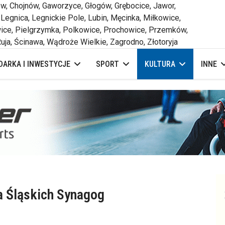
 Chojnów, Gaworzyce, Głogów, Grębocice, Jawor,
 Legnica, Legnickie Pole, Lubin, Męcinka, Miłkowice,
ce, Pielgrzymka, Polkowice, Prochowice, Przemków,
uja, Ścinawa, Wądroże Wielkie, Zagrodno, Złotoryja
ARKA I INWESTYCJE
SPORT
KULTURA
INNE
a Śląskich Synagog