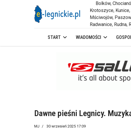
Bolków, Chocianów,
Krotoszyce, Kunice,
Mściwojów, Paszowi
Radwanice, Rudna, R
START
WIADOMOŚCI
GOSPOD
Dawne pieśni Legnicy. Muzyk
MJ
30 wrzesień 2025 17:09