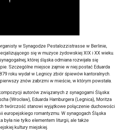
organisty w Synagodze Pestalozzistrasse w Berlinie,
ecjalizującego się w muzyce żydowskiej XIX i XX wieku.
 synagogalnej, której śląska odmiana rozwijała się
opie. Szczególne miejsce zajmie w niej postać Eduarda
879 roku wydał w Legnicy zbiór śpiewów kantoralnych.
 pierwszy znów zabrzmi w mieście, w którym powstała.
 kompozycji autorów związanych z synagogami Śląska:
scha (Wrocław), Eduarda Hamburgera (Legnica), Moritza
e). Ich twórczość stanowi wyjątkowe połączenie duchowości
monii europejskiego romantyzmu. W synagogach Śląska
była nie tylko elementem liturgii, ale także
skiej kultury miejskiej.