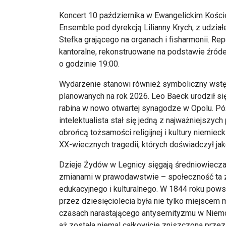
Koncert 10 października w Ewangelickim Kośc
Ensemble pod dyrekcją Lilianny Krych, z udzia
Stefka grającego na organach i fisharmonii. Rep
kantoralne, rekonstruowane na podstawie źród
o godzinie 19:00.
Wydarzenie stanowi również symboliczny wstęp
planowanych na rok 2026. Leo Baeck urodził się
rabina w nowo otwartej synagodze w Opolu. Póź
intelektualista stał się jedną z najważniejszych
obrońcą tożsamości religijnej i kultury niemie
XX-wiecznych tragedii, których doświadczył ja
Dzieje Żydów w Legnicy sięgają średniowiecza,
zmianami w prawodawstwie – społeczność ta z
edukacyjnego i kulturalnego. W 1844 roku pows
przez dziesięciolecia była nie tylko miejscem
czasach narastającego antysemityzmu w Niemc
aż została niemal całkowicie zniszczona prze