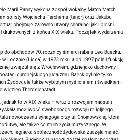
iele Marii Panny wykona zespół wokalny Match Match
łem solisty Wojciecha Parchema (tenor) oraz Jakuba
ertuar obejmuje zarówno utwory chóralne, jak i pieśni
eł drukowanych z końca XIX wieku. Początek wydarzenia
 do obchodów 70. rocznicy śmierci rabina Leo Baecka,
 w Lesznie (Lissa) w 1873 roku, a od 1897 pełnił funkcję
niej związał się z Wrocławiem, gdzie jako duchowny i
 postaci europejskiego judaizmu. Baeck był nie tylko
ckich Żydów, ale także wybitnym myślicielem i świadkiem
ko więzień Theresienstadt.
 jednak to w XIX wieku – wraz z rozwojem miasta i
yskała możliwość swobodnego rozwoju religijnego,
tała nowoczesna synagoga przy ul. Chojnowskiej, która
 modlitwy, ale także centrum życia muzycznego. W
zech, legnicka społeczność żydowska zaczęła maleć,
z Holokaust. Budynek synagogi został spalony podczas