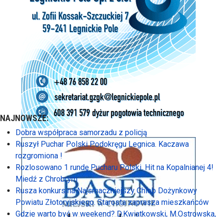
NAJNOWSZE:
Dobra współpraca samorzadu z policją
Ruszył Puchar Polski Podokręgu Legnica. Kaczawa
rozgromiona !
Rozlosowano 1 rundę Pucharu Polski. Hit na Kopalnianej 4!
Miedź z Chrobrym
Rusza konkurs na Najsmaczniejszy Chleb Dożynkowy
Powiatu Złotoryjskiego. Starosta zaprasza mieszkańców
Gdzie warto być w weekend? D.Kwiatkowski, M.Ostrowska,