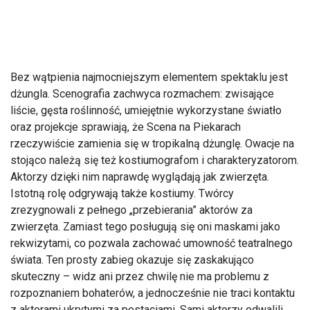
Bez wątpienia najmocniejszym elementem spektaklu jest
dżungla. Scenografia zachwyca rozmachem: zwisające
liście, gęsta roślinność, umiejętnie wykorzystane światło
oraz projekcje sprawiają, że Scena na Piekarach
rzeczywiście zamienia się w tropikalną dżunglę. Owacje na
stojąco należą się też kostiumografom i charakteryzatorom.
Aktorzy dzięki nim naprawdę wyglądają jak zwierzęta.
Istotną rolę odgrywają także kostiumy. Twórcy
zrezygnowali z pełnego „przebierania” aktorów za
zwierzęta. Zamiast tego posługują się oni maskami jako
rekwizytami, co pozwala zachować umowność teatralnego
świata. Ten prosty zabieg okazuje się zaskakująco
skuteczny – widz ani przez chwilę nie ma problemu z
rozpoznaniem bohaterów, a jednocześnie nie traci kontaktu
z aktorami ukrytymi za postaciami. Sami aktorzy odwalili