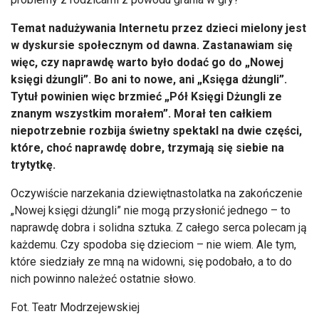
Temat nadużywania Internetu przez dzieci mielony jest
w dyskursie społecznym od dawna. Zastanawiam się
więc, czy naprawdę warto było dodać go do „Nowej
księgi dżungli”. Bo ani to nowe, ani „Księga dżungli”.
Tytuł powinien więc brzmieć „Pół Księgi Dżungli ze
znanym wszystkim morałem”. Morał ten całkiem
niepotrzebnie rozbija świetny spektakl na dwie części,
które, choć naprawdę dobre, trzymają się siebie na
trytytkę.
Oczywiście narzekania dziewiętnastolatka na zakończenie
„Nowej księgi dżungli” nie mogą przysłonić jednego – to
naprawdę dobra i solidna sztuka. Z całego serca polecam ją
każdemu. Czy spodoba się dzieciom – nie wiem. Ale tym,
które siedziały ze mną na widowni, się podobało, a to do
nich powinno należeć ostatnie słowo.
Fot. Teatr Modrzejewskiej