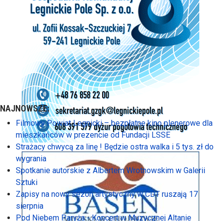
NAJNOWSZE:
Filmowy Powiat Legnicki – bezpłatne kino plenerowe dla
mieszkańców w prezencie od Fundacji LSSE
Strażacy chwycą za linę ! Będzie ostra walka i 5 tys. zł do
wygrania
Spotkanie autorskie z Albertem Wrotnowskim w Galerii
Sztuki
Zapisy na nowy sezon artystyczny w CDT ruszają 17
sierpnia
Pod Niebem Paryża - Koncert w Muzycznej Altanie