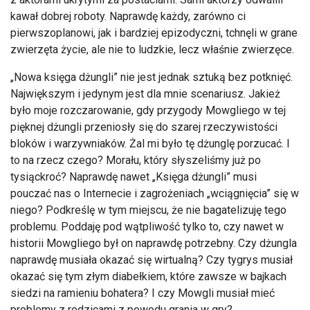
kawał dobrej roboty. Naprawdę każdy, zarówno ci
pierwszoplanowi, jak i bardziej epizodyczni, tchnęli w grane
zwierzęta życie, ale nie to ludzkie, lecz właśnie zwierzęce.
„Nowa księga dżungli” nie jest jednak sztuką bez potknięć.
Największym i jedynym jest dla mnie scenariusz. Jakież
było moje rozczarowanie, gdy przygody Mowgliego w tej
pięknej dżungli przeniosły się do szarej rzeczywistości
bloków i warzywniaków. Żal mi było tę dżunglę porzucać. I
to na rzecz czego? Morału, który słyszeliśmy już po
tysiąckroć? Naprawdę nawet „Księga dżungli” musi
pouczać nas o Internecie i zagrożeniach „wciągnięcia” się w
niego? Podkreślę w tym miejscu, że nie bagatelizuję tego
problemu. Poddaję pod wątpliwość tylko to, czy nawet w
historii Mowgliego był on naprawdę potrzebny. Czy dżungla
naprawdę musiała okazać się wirtualną? Czy tygrys musiał
okazać się tym złym diabełkiem, które zawsze w bajkach
siedzi na ramieniu bohatera? I czy Mowgli musiał mieć
problemy z rodzicami z powodu grania w gry?