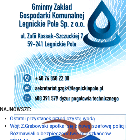
NAJNOWSZE:
Ostatni przystanek przed czystą wodą
Wójt Z.Grabowski spotkał się z nową szefową policji.
Rozmawiali o bezpieczeństwie mieszkańców