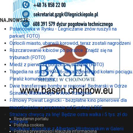
NAJNOWSZE:
Potańcówka w Rynku - Legniczanie znów ruszyli na
parkiet( FOTO)
Ozłocili miasto, ubarwili korowód, teraz zostali nagrodzeni
Rozczarowanie kibiców po porażce. Znajdź się na
trybunach (FOTO)
Miedź z pierwszą porażką w sezonie (FOTO)
Tragedia na stacji PKP. 86-latka zginęła pod kołami pociągu.
Paraliż komunikacyjny
Dwie transferowe bomby w regionie! Bednarski w Odrze
Ścinawa, Wacławczyk w Arce Trzebnice
Filmowy Powiat Legnicki - bezpłatne kino plenerowe dla
mieszkańców w prezencie od Fundacji LSSE
Strażacy chwycą za linę! Będzie ostra walka i 5 tys. zł do
Regulamin portalu
wygrania
Polityka cookies
Spotkanie autorskie z Albertem Wrotnowskim w Galerii
Polityka prywatności i klauzula informacyjna