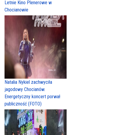
Letnie Kino Plenerowe w
Chocianowie
Natalia Nykiel zachwyciła
jagodowy Chocianów.
Energetyczny koncert porwał
publiczność (FOTO)