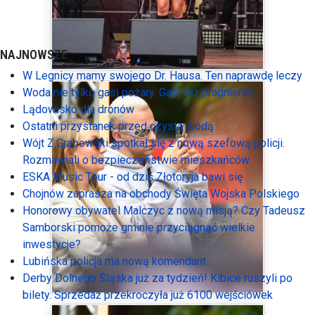
NAJNOWSZE:
W Legnicy mamy swojego Dr. Hausa. Ten naprawdę leczy
Woda nie tylko gasi pożary. Gasi też pragnienie
Lądowisko dla dronów
Ostatni przystanek przed czystą wodą
Wójt Z.Grabowski spotkał się z nową szefową policji.
Rozmawiali o bezpieczeństwie mieszkańców
ESKA Music Tour - od dziś Złotoryja bawi się
Chojnów zaprasza na obchody Święta Wojska Polskiego
Honorowy obywatel Malczyc z nową misją? Czy Tadeusz
Samborski pomoże gminie przyciągnąć wielkie
inwestycje?
Lubińska policja ma nową komendant
Derby Dolnego Śląska już za tydzień! Kibice ruszyli po
bilety. Sprzedaż przekroczyła już 6100 wejściówek