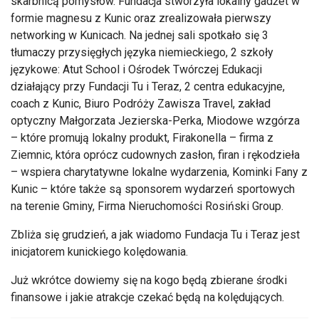
skarbnicą pomysłów. Fundacja stworzyła lokalny gadżet w
formie magnesu z Kunic oraz zrealizowała pierwszy
networking w Kunicach. Na jednej sali spotkało się 3
tłumaczy przysięgłych języka niemieckiego, 2 szkoły
językowe: Atut School i Ośrodek Twórczej Edukacji
działający przy Fundacji Tu i Teraz, 2 centra edukacyjne,
coach z Kunic, Biuro Podróży Zawisza Travel, zakład
optyczny Małgorzata Jezierska-Perka, Miodowe wzgórza
– które promują lokalny produkt, Firakonella – firma z
Ziemnic, która oprócz cudownych zasłon, firan i rękodzieła
– wspiera charytatywne lokalne wydarzenia, Kominki Fany z
Kunic – które także są sponsorem wydarzeń sportowych
na terenie Gminy, Firma Nieruchomości Rosiński Group.
Zbliża się grudzień, a jak wiadomo Fundacja Tu i Teraz jest
inicjatorem kunickiego kolędowania.
Już wkrótce dowiemy się na kogo będą zbierane środki
finansowe i jakie atrakcje czekać będą na kolędujących.