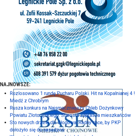
NAJNOWSZE:
Rozlosowano 1 rundę Pucharu Polski. Hit na Kopalnianej 4 !
Miedź z Chrobrym
Rusza konkurs na Najsmaczniejszy Chleb Dożynkowy
Powiatu Złotoryjskiego. Starosta zaprasza mieszkańców
Sto nowych drzew dla Głogowa. Radny chce, by PKP
dołożyło się do nasadzeń