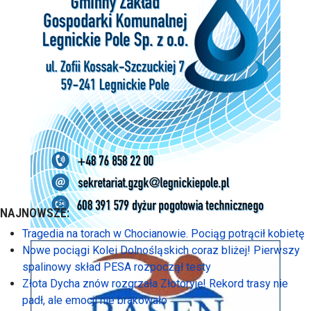
NAJNOWSZE:
Tragedia na torach w Chocianowie. Pociąg potrącił kobietę
Nowe pociągi Kolei Dolnośląskich coraz bliżej! Pierwszy
spalinowy skład PESA rozpoczął testy
Złota Dycha znów rozgrzała Złotoryję! Rekord trasy nie
padł, ale emocji nie brakowało