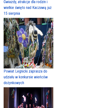
Gwiazdy, atrakcje dla rodzin i
wielkie święto nad Kaczawą już
15 sierpnia
Powiat Legnicki zaprasza do
udziału w konkursie wieńców
dożynkowych