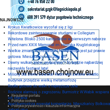
NAJNOWSZE:
Krokus Kwiatkowice wycofał się z ligi
Rekordowe zainteresowanie studiami w Collegium
Witelona. Blisko 2500 kandydatów w pierwszym naborze
Przed nami XXIX Memoriał im. Henryka Kruglińskiego
Wielkie zmiany w Olszanach! Nowa droga jest już prawie
gotowa. Mieszkańcy odliczają dni
Dawny wulkan znów „wybuchnie”! To będzie najbardziej
niezwykły festiwal lata!
Miliony dla Domu Dziecka! Radni dali zielone światło.
Budynek przejdzie wielką metamorfozę
Rodło gotowe do walki o najwyższe cele
Rodzice alarmują o zagrożeniu. Burmistrz W.Wabik wspiera
Regulamin portalu
ich starania
Polityka cookies
Apel burmistrza wywołał komentarze. Mieszkańcy Bolkowa
Polityka prywatności i klauzula informacyjna
zabrali głos