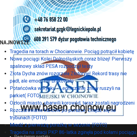
NAJNOWSZE:
Tragedia na torach w Chocianowie. Pociąg potrącił kobietę
Nowe pociągi Kolei Dolnośląskich coraz bliżej! Pierwszy
spalinowy skład PESA rozpoczął testy
Złota Dycha znów rozgrzała Złotoryję! Rekord trasy nie
padł, ale emocji nie brakowało
Potańcówka w Rynku - Legniczanie znów ruszyli na
parkiet( FOTO)
Ozłocili miasto, ubarwili korowód, teraz zostali nagrodzeni
Rozczarowanie kibiców po porażce. Znajdź się na
trybunach (FOTO)
Miedź z pierwszą porażką w sezonie (FOTO)
Tragedia na stacji PKP. 86-latka zginęła pod kołami pociągu.
Regulamin portalu