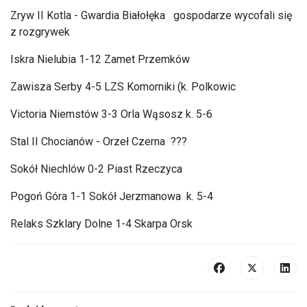
Zryw II Kotla - Gwardia Białołęka gospodarze wycofali się
z rozgrywek
Iskra Nielubia 1-12
Zamet
Przemk
ów
Zawisza Serby 4-5 LZS Komorniki (k. Polkowic
Victoria Niemstów 3-3 Orla W
ąsosz k. 5-6
Stal II Chocian
ów - Orze
ł Czerna ???
Sok
ó
ł Niechl
ów 0-2 Piast Rzeczyca
Pogo
ń G
óra 1-1 Sokó
ł Jerzmanowa k. 5-4
Relaks Szklary Dolne 1-4 Skarpa Orsk