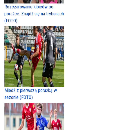
Rozczarowanie kibiców po
porażce. Znajdź się na trybunach
(FOTO)
Miedź z pierwszą porażką w
sezonie (FOTO)