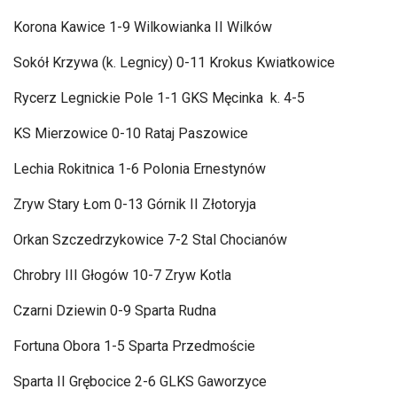
Korona Kawice 1-9 Wilkowianka II Wilków
Sokó
ł Krzywa (k. Legnicy) 0-11 Krokus Kwiatkowice
Rycerz Legnickie Pole 1-1 GKS Męcinka k. 4-5
KS Mierzowice 0-10 Rataj Paszowice
Lechia Rokitnica 1-6 Polonia Ernestyn
ów
Zryw Stary
Łom 0-13 G
órnik II Z
łotoryja
Orkan Szczedrzykowice 7-2 Stal Chocian
ów
Chrobry III G
łog
ów 10-7 Zryw Kotla
Czarni Dziewin 0-9 Sparta Rudna
Fortuna Obora 1-5 Sparta Przedmo
ście
Sparta II Grębocice 2-6 GLKS Gaworzyce