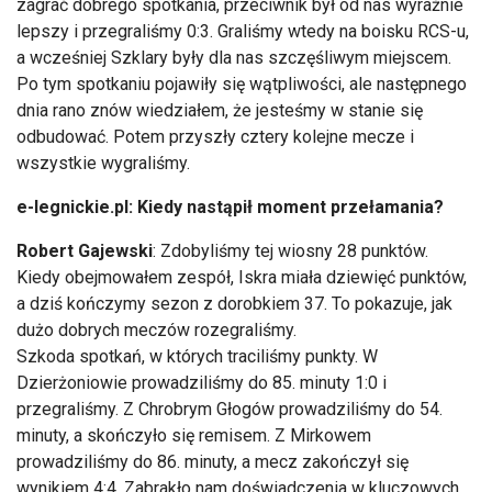
zagrać dobrego spotkania, przeciwnik był od nas wyraźnie
lepszy i przegraliśmy 0:3. Graliśmy wtedy na boisku RCS-u,
a wcześniej Szklary były dla nas szczęśliwym miejscem.
Po tym spotkaniu pojawiły się wątpliwości, ale następnego
dnia rano znów wiedziałem, że jesteśmy w stanie się
odbudować. Potem przyszły cztery kolejne mecze i
wszystkie wygraliśmy.
e-legnickie.pl: Kiedy nastąpił moment przełamania?
Robert Gajewski
: Zdobyliśmy tej wiosny 28 punktów.
Kiedy obejmowałem zespół, Iskra miała dziewięć punktów,
a dziś kończymy sezon z dorobkiem 37. To pokazuje, jak
dużo dobrych meczów rozegraliśmy.
Szkoda spotkań, w których traciliśmy punkty. W
Dzierżoniowie prowadziliśmy do 85. minuty 1:0 i
przegraliśmy. Z Chrobrym Głogów prowadziliśmy do 54.
minuty, a skończyło się remisem. Z Mirkowem
prowadziliśmy do 86. minuty, a mecz zakończył się
wynikiem 4:4. Zabrakło nam doświadczenia w kluczowych