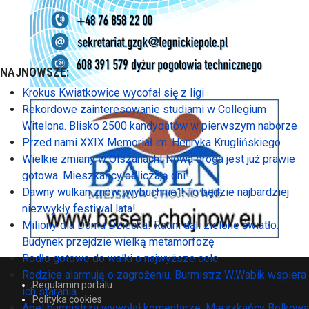
NAJNOWSZE:
Krokus Kwiatkowice wycofał się z ligi
Rekordowe zainteresowanie studiami w Collegium
Witelona. Blisko 2500 kandydatów w pierwszym naborze
Przed nami XXIX Memoriał im. Henryka Kruglińskiego
Wielkie zmiany w Olszanach! Nowa droga jest już prawie
gotowa. Mieszkańcy odliczają dni
Dawny wulkan znów „wybuchnie”! To będzie najbardziej
niezwykły festiwal lata!
Miliony dla Domu Dziecka! Radni dali zielone światło.
Budynek przejdzie wielką metamorfozę
Rodło gotowe do walki o najwyższe cele
Rodzice alarmują o zagrożeniu. Burmistrz W.Wabik wspiera
Regulamin portalu
ich starania
Polityka cookies
Apel burmistrza wywołał komentarze. Mieszkańcy Bolkowa