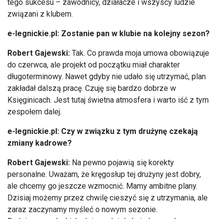
tego sukcesu – zawodnicy, działacze i wszyscy ludzie
związani z klubem.
e-legnickie.pl: Zostanie pan w klubie na kolejny sezon?
Robert Gajewski:
Tak. Co prawda moja umowa obowiązuje
do czerwca, ale projekt od początku miał charakter
długoterminowy. Nawet gdyby nie udało się utrzymać, plan
zakładał dalszą pracę. Czuję się bardzo dobrze w
Księginicach. Jest tutaj świetna atmosfera i warto iść z tym
zespołem dalej.
e-legnickie.pl: Czy w związku z tym drużynę czekają
zmiany kadrowe?
Robert Gajewski:
Na pewno pojawią się korekty
personalne. Uważam, że kręgosłup tej drużyny jest dobry,
ale chcemy go jeszcze wzmocnić. Mamy ambitne plany.
Dzisiaj możemy przez chwilę cieszyć się z utrzymania, ale
zaraz zaczynamy myśleć o nowym sezonie.