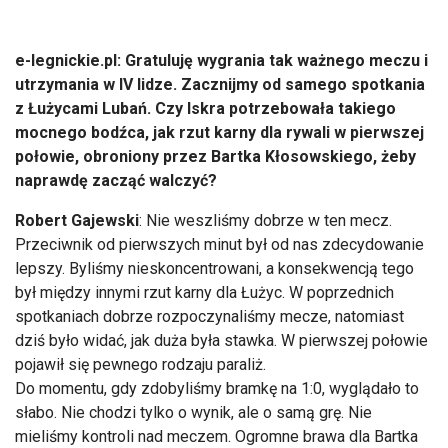
e-legnickie.pl: Gratuluję wygrania tak ważnego meczu i
utrzymania w IV lidze. Zacznijmy od samego spotkania
z Łużycami Lubań. Czy Iskra potrzebowała takiego
mocnego bodźca, jak rzut karny dla rywali w pierwszej
połowie, obroniony przez Bartka Kłosowskiego, żeby
naprawdę zacząć walczyć?
Robert Gajewski
: Nie weszliśmy dobrze w ten mecz.
Przeciwnik od pierwszych minut był od nas zdecydowanie
lepszy. Byliśmy nieskoncentrowani, a konsekwencją tego
był między innymi rzut karny dla Łużyc. W poprzednich
spotkaniach dobrze rozpoczynaliśmy mecze, natomiast
dziś było widać, jak duża była stawka. W pierwszej połowie
pojawił się pewnego rodzaju paraliż.
Do momentu, gdy zdobyliśmy bramkę na 1:0, wyglądało to
słabo. Nie chodzi tylko o wynik, ale o samą grę. Nie
mieliśmy kontroli nad meczem. Ogromne brawa dla Bartka