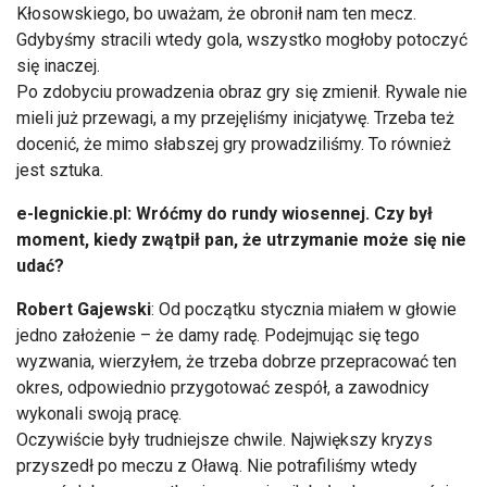
Kłosowskiego, bo uważam, że obronił nam ten mecz.
Gdybyśmy stracili wtedy gola, wszystko mogłoby potoczyć
się inaczej.
Po zdobyciu prowadzenia obraz gry się zmienił. Rywale nie
mieli już przewagi, a my przejęliśmy inicjatywę. Trzeba też
docenić, że mimo słabszej gry prowadziliśmy. To również
jest sztuka.
e-legnickie.pl: Wróćmy do rundy wiosennej. Czy był
moment, kiedy zwątpił pan, że utrzymanie może się nie
udać?
Robert Gajewski
: Od początku stycznia miałem w głowie
jedno założenie – że damy radę. Podejmując się tego
wyzwania, wierzyłem, że trzeba dobrze przepracować ten
okres, odpowiednio przygotować zespół, a zawodnicy
wykonali swoją pracę.
Oczywiście były trudniejsze chwile. Największy kryzys
przyszedł po meczu z Oławą. Nie potrafiliśmy wtedy