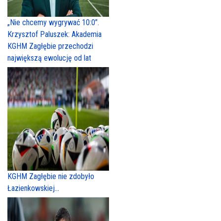
„Nie chcemy wygrywać 10:0”.
Krzysztof Paluszek: Akademia
KGHM Zagłębie przechodzi
największą ewolucję od lat
KGHM Zagłębie nie zdobyło
Łazienkowskiej...