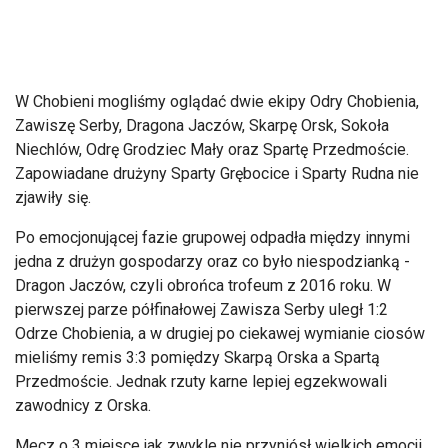
W Chobieni mogliśmy oglądać dwie ekipy Odry Chobienia,
Zawiszę Serby, Dragona Jaczów, Skarpę Orsk, Sokoła
Niechlów, Odrę Grodziec Mały oraz Spartę Przedmoście.
Zapowiadane drużyny Sparty Grębocice i Sparty Rudna nie
zjawiły się.
Po emocjonującej fazie grupowej odpadła między innymi
jedna z drużyn gospodarzy oraz co było niespodzianką -
Dragon Jaczów, czyli obrońca trofeum z 2016 roku. W
pierwszej parze półfinałowej Zawisza Serby uległ 1:2
Odrze Chobienia, a w drugiej po ciekawej wymianie ciosów
mieliśmy remis 3:3 pomiędzy Skarpą Orska a Spartą
Przedmoście. Jednak rzuty karne lepiej egzekwowali
zawodnicy z Orska.
Mecz o 3 miejsce jak zwykle nie przyniósł wielkich emocji,