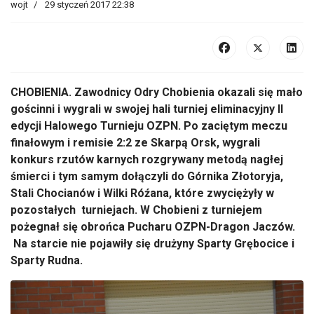
wojt
29 styczeń 2017 22:38
CHOBIENIA. Zawodnicy Odry Chobienia okazali się mało
gościnni i wygrali w swojej hali turniej eliminacyjny II
edycji Halowego Turnieju OZPN. Po zaciętym meczu
finałowym i remisie 2:2 ze Skarpą Orsk, wygrali
konkurs rzutów karnych rozgrywany metodą nagłej
śmierci i tym samym dołączyli do Górnika Złotoryja,
Stali Chocianów i Wilki Róźana, które zwyciężyły w
pozostałych turniejach. W Chobieni z turniejem
pożegnał się obrońca Pucharu OZPN-Dragon Jaczów.
Na starcie nie pojawiły się drużyny Sparty Grębocice i
Sparty Rudna.