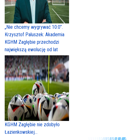
„Nie chcemy wygrywać 10:0”.
Krzysztof Paluszek: Akademia
KGHM Zagłębie przechodzi
największą ewolucję od lat
KGHM Zagłębie nie zdobyło
Łazienkowskiej...