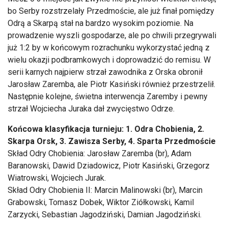
bo Serby rozstrzelały Przedmoście, ale już finał pomiędzy
Odrą a Skarpą stał na bardzo wysokim poziomie. Na
prowadzenie wyszli gospodarze, ale po chwili przegrywali
już 1:2 by w końcowym rozrachunku wykorzystać jedną z
wielu okazji podbramkowych i doprowadzić do remisu. W
serii karnych najpierw strzał zawodnika z Orska obronił
Jarosław Zaremba, ale Piotr Kasiński również przestrzelił.
Następnie kolejne, świetna interwencja Zaremby i pewny
strzał Wojciecha Juraka dał zwycięstwo Odrze.
Końcowa klasyfikacja turnieju: 1. Odra Chobienia, 2.
Skarpa Orsk, 3. Zawisza Serby, 4. Sparta Przedmoście
Skład Odry Chobienia: Jarosław Zaremba (br), Adam
Baranowski, Dawid Dziadowicz, Piotr Kasiński, Grzegorz
Wiatrowski, Wojciech Jurak.
Skład Odry Chobienia II: Marcin Malinowski (br), Marcin
Grabowski, Tomasz Dobek, Wiktor Ziółkowski, Kamil
Zarzycki, Sebastian Jagodziński, Damian Jagodziński.