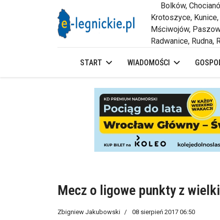
Bolków, Chocianów,
Krotoszyce, Kunice,
Mściwojów, Paszowi
Radwanice, Rudna, R
START
WIADOMOŚCI
GOSPOD
Mecz o ligowe punkty z wiel
Zbigniew Jakubowski
08 sierpień 2017 06:50