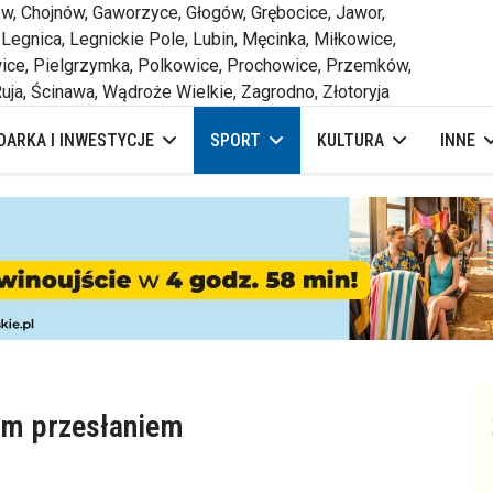
 Chojnów, Gaworzyce, Głogów, Grębocice, Jawor,
 Legnica, Legnickie Pole, Lubin, Męcinka, Miłkowice,
ce, Pielgrzymka, Polkowice, Prochowice, Przemków,
uja, Ścinawa, Wądroże Wielkie, Zagrodno, Złotoryja
ARKA I INWESTYCJE
SPORT
KULTURA
INNE
kim przesłaniem