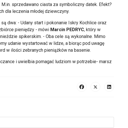
. M.in. sprzedawano ciasta za symboliczny datek. Efekt?
ch dla leczenia młodej dziewczyny.
są dwa: - Udany start i pokonanie Iskry Kochlice oraz
 zbiórce pieniędzy - mówi
Marcin PEDRYC
, który w
nieździe spikerskim. - Oba cele są wykonalne. Mimo
cemy udanie wystartować w lidze, a biorąc pod uwagę
d w ilości zebranych pieniążków na basenie.
owiczance i uwielbia pomagać ludziom w potrzebie- marsz