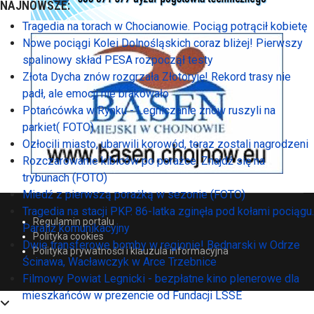
NAJNOWSZE:
Tragedia na torach w Chocianowie. Pociąg potrącił kobietę
Nowe pociągi Kolei Dolnośląskich coraz bliżej! Pierwszy
spalinowy skład PESA rozpoczął testy
Złota Dycha znów rozgrzała Złotoryję! Rekord trasy nie
padł, ale emocji nie brakowało
Potańcówka w Rynku - Legniczanie znów ruszyli na
parkiet( FOTO)
Ozłocili miasto, ubarwili korowód, teraz zostali nagrodzeni
Rozczarowanie kibiców po porażce. Znajdź się na
trybunach (FOTO)
Miedź z pierwszą porażką w sezonie (FOTO)
Tragedia na stacji PKP. 86-latka zginęła pod kołami pociągu.
Regulamin portalu
Paraliż komunikacyjny
Polityka cookies
Dwie transferowe bomby w regionie! Bednarski w Odrze
Polityka prywatności i klauzula informacyjna
Ścinawa, Wacławczyk w Arce Trzebnice
Filmowy Powiat Legnicki - bezpłatne kino plenerowe dla
mieszkańców w prezencie od Fundacji LSSE