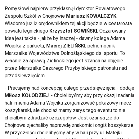
Pomysłowi najpierw przyklasnął dyrektor Powiatowego
Zespołu Szkół w Chojnowie
Mariusz KOWALCZYK
.
Wiadomo już iż orędownikiem tej akcji będzie wicestarosta
powiatu legnickiego
Krzysztof SOWIŃSKI
. Oczarowany
idea jest także - jakże by inaczej - dawny kolega Adama
Wójcika z parkietu,
Maciej ZIELIŃSKI
, pełnomocnik
Marszałka Województwa Dolnośląskiego ds. sportu. To
własnie za sprawą Zielińskiego jest szansa na objęcie
przez Marszałka Cezarego Przybylskiego patronatu nad
przedsięwzięciem.
- Pracujemy nad koncepcją całego przedsięwzięcia - dodaje
Miłosz KOŁODZIEJ
. - Chcielibyśmy aby przy okazji nadania
hali imienia Adama Wójcika zorganizować pokazowy mecz
koszykarski, ale chociaż mamy zarys tego eventu to nie
chciałbym zdradzać szczegółów. Jest szansa ,że do
Chojnowa zjechaliby naprawdę znakomici ongiś koszykarze.
W przyszłości chcielibyśmy aby w hali przy ul. Matejki