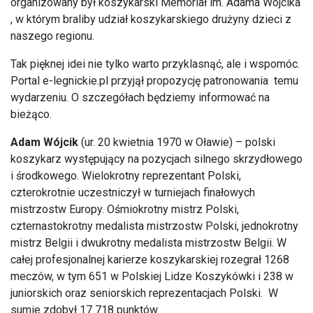
organizowany był koszykarski Memoriał im. Adama Wójcika
, w którym braliby udział koszykarskiego drużyny dzieci z
naszego regionu.
Tak pięknej idei nie tylko warto przyklasnąć, ale i wspomóc.
Portal e-legnickie.pl przyjął propozycję patronowania temu
wydarzeniu. O szczegółach będziemy informować na
bieżąco.
Adam Wójcik
(ur. 20 kwietnia 1970 w Oławie) – polski
koszykarz występujący na pozycjach silnego skrzydłowego
i środkowego. Wielokrotny reprezentant Polski,
czterokrotnie uczestniczył w turniejach finałowych
mistrzostw Europy. Ośmiokrotny mistrz Polski,
czternastokrotny medalista mistrzostw Polski, jednokrotny
mistrz Belgii i dwukrotny medalista mistrzostw Belgii. W
całej profesjonalnej karierze koszykarskiej rozegrał 1268
meczów, w tym 651 w Polskiej Lidze Koszykówki i 238 w
juniorskich oraz seniorskich reprezentacjach Polski. W
sumie zdobył 17 718 punktów.