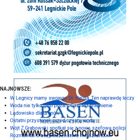
NAJNOWSZE:
W Legnicy mamy swojego Dr. Hausa. Ten naprawdę leczy
Woda nie tylko gasi pożary. Gasi też pragnienie
Lądowisko dla dronów
Ostatni przystanek przed czystą wodą
Wójt Z.Grabowski spotkał się z nową szefową policji.
Rozmawiali o bezpieczeństwie mieszkańców