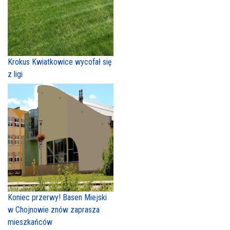
Krokus Kwiatkowice wycofał się
z ligi
Koniec przerwy! Basen Miejski
w Chojnowie znów zaprasza
mieszkańców