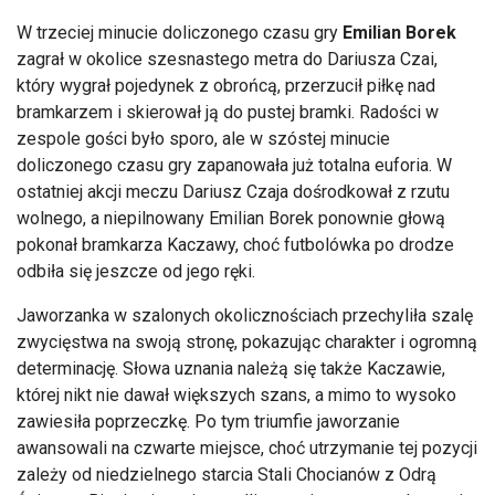
W trzeciej minucie doliczonego czasu gry
Emilian Borek
zagrał w okolice szesnastego metra do Dariusza Czai,
kt
óry wygra
ł pojedynek z obrońcą, przerzucił piłkę nad
bramkarzem i skierował ją do pustej bramki. Radości w
zespole gości było sporo, ale w sz
óstej minucie
doliczonego czasu gry zapanowa
ła już totalna euforia. W
ostatniej akcji meczu Dariusz Czaja dośrodkował z rzutu
wolnego, a niepilnowany Emilian Borek ponownie głową
pokonał bramkarza Kaczawy, choć futbol
ówka po drodze
odbi
ła się jeszcze od jego ręki.
Jaworzanka w szalonych okolicznościach przechyliła szalę
zwycięstwa na swoją stronę, pokazując charakter i ogromną
determinację. Słowa uznania należą się także Kaczawie,
kt
órej nikt nie dawa
ł większych szans, a mimo to wysoko
zawiesiła poprzeczkę. Po tym triumfie jaworzanie
awansowali na czwarte miejsce, choć utrzymanie tej pozycji
zależy od niedzielnego starcia Stali Chocian
ów z Odr
ą