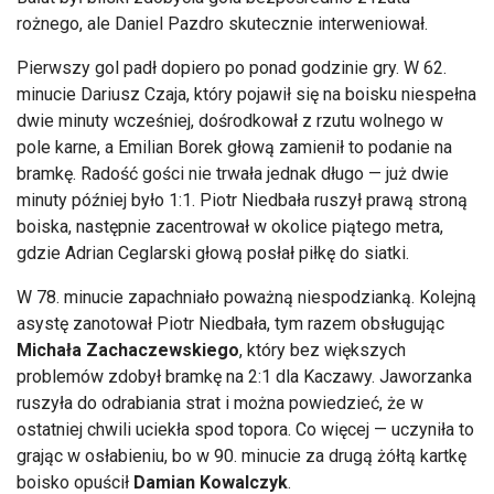
rożnego, ale Daniel Pazdro skutecznie interweniował.
Pierwszy gol padł dopiero po ponad godzinie gry. W 62.
minucie Dariusz Czaja, kt
óry pojawi
ł się na boisku niespełna
dwie minuty wcześniej, dośrodkował z rzutu wolnego w
pole karne, a Emilian Borek głową zamienił to podanie na
bramkę. Radość gości nie trwała jednak długo
— ju
ż dwie
minuty p
ó
źniej było 1:1. Piotr Niedbała ruszył prawą stroną
boiska, następnie zacentrował w okolice piątego metra,
gdzie Adrian Ceglarski głową posłał piłkę do siatki.
W 78. minucie zapachniało poważną niespodzianką. Kolejną
asystę zanotował Piotr Niedbała, tym razem obsługując
Michała
Zachaczewskiego
, kt
óry bez wi
ększych
problem
ów zdoby
ł bramkę na 2:1 dla Kaczawy. Jaworzanka
ruszyła do odrabiania strat i można powiedzieć, że w
ostatniej chwili uciekła spod topora. Co więcej
— uczyni
ła to
grając w osłabieniu, bo w 90. minucie za drugą ż
ó
łtą kartkę
boisko opuścił
Damian Kowalczyk
.