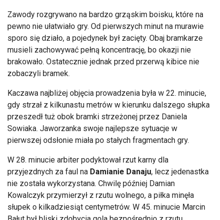
Zawody rozgrywano na bardzo grząskim boisku, kt
óre na
pewno nie u
łatwiało gry. Od pierwszych minut na murawie
sporo się działo, a pojedynek był zacięty. Obaj bramkarze
musieli zachowywać pełną koncentrację, bo okazji nie
brakowało. Ostatecznie jednak przed przerwą kibice nie
zobaczyli bramek.
Kaczawa najbliżej objęcia prowadzenia była w 22. minucie,
gdy strzał z kilkunastu metr
ów w kierunku dalszego s
łupka
przeszedł tuż obok bramki strzeżonej przez Daniela
Sowiaka
. Jaworzanka swoje najlepsze sytuacje w
pierwszej odsłonie miała po stałych fragmentach gry.
W 28. minucie arbiter podyktował rzut karny dla
przyjezdnych za faul na
Damianie
Danaju
, lecz jedenastka
nie została wykorzystana. Chwilę p
ó
źniej Damian
Kowalczyk przymierzył z rzutu wolnego, a piłka minęła
słupek o kilkadziesiąt centymetr
ów. W 45. minucie Marcin
Ba
łut był bliski zdobycia gola bezpośrednio z rzutu