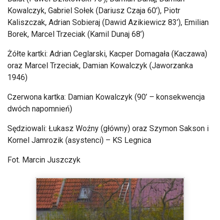
Kowalczyk, Gabriel Sołek (Dariusz Czaja 60’), Piotr
Kaliszczak
, Adrian
Sobieraj
(Dawid
Azikiewicz
83’), Emilian
Borek, Marcel Trzeciak (Kamil Dunaj 68’)
Ż
ó
łte kartki: Adrian Ceglarski, Kacper Domagała (Kaczawa)
oraz Marcel Trzeciak, Damian Kowalczyk (Jaworzanka
1946)
Czerwona kartka: Damian Kowalczyk (90’
– konsekwencja
dw
óch napomnie
ń)
Sędziowali: Łukasz Woźny (gł
ówny) oraz Szymon
Sakson
i
Kornel Jamrozik (asystenci)
– KS Legnica
Fot. Marcin Juszczyk