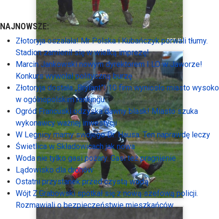
NAJNOWSZE:
Złotoryja oszalała! Mr Polska i Kubańczyk porwali tłumy.
Stadion zamienił się w wielką imprezę!
Marcin Jankowski nowym dyrektorem I LO w Jaworze!
Konkurs wywołał polityczną burzę
Złotoryja dostała „Brylant”! 10 firm wyniosło miasto wysoko
w ogólnopolskim rankingu
Ogród Francuski odzyska dawny blask! Miasto szuka
wykonawcy ważnej inwestycji
W Legnicy mamy swojego Dr. Hausa. Ten naprawdę leczy
Świetlica w Składowicach jak nowa
Woda nie tylko gasi pożary. Gasi też pragnienie
Lądowisko dla dronów
Ostatni przystanek przed czystą wodą
Wójt Z.Grabowski spotkał się z nową szefową policji.
Rozmawiali o bezpieczeństwie mieszkańców