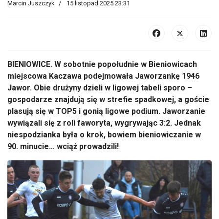
Marcin Juszczyk
15 listopad 2025 23:31
BIENIOWICE.
W sobotnie popo
łudnie w Bieniowicach
miejscowa Kaczawa podejmowała Jaworzankę 1946
Jawor. Obie drużyny dzieli w ligowej tabeli sporo
–
gospodarze znajduj
ą się w strefie spadkowej, a goście
plasują się w TOP5 i gonią ligowe podium. Jaworzanie
wywiązali się z roli faworyta, wygrywając 3:2. Jednak
niespodzianka była o krok, bowiem
bieniowiczanie
w
90. minucie… wciąż prowadzili!