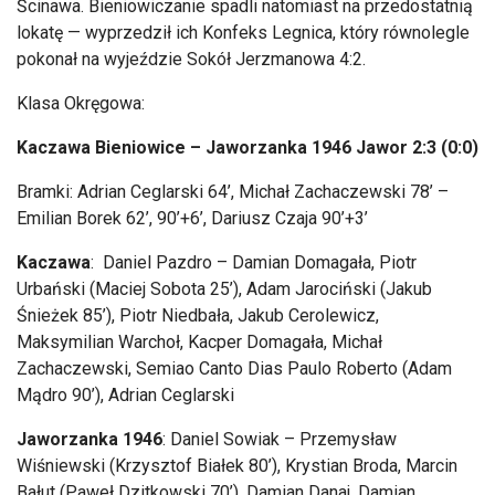
Ścinawa.
Bieniowiczanie
spadli natomiast na przedostatnią
lokatę
— wyprzedzi
ł ich
Konfeks
Legnica, kt
óry równolegle
pokona
ł na wyjeździe Sok
ó
ł Jerzmanowa 4:2.
Klasa Okręgowa:
Kaczawa Bieniowice
– Jaworzanka 1946 Jawor 2:3 (0:0)
Bramki: Adrian Ceglarski 64’, Micha
ł
Zachaczewski
78’
–
Emilian Borek 62’, 90’+6’, Dariusz Czaja 90’+3’
Kaczawa
: Daniel Pazdro – Damian Domaga
ła, Piotr
Urbański (Maciej Sobota 25’), Adam Jarociński (Jakub
Śnieżek 85’), Piotr Niedbała, Jakub
Cerolewicz
,
Maksymilian Warchoł, Kacper Domagała, Michał
Zachaczewski
,
Semiao
Canto Dias Paulo Roberto (Adam
Mądro 90’), Adrian Ceglarski
Jaworzanka 1946
: Daniel
Sowiak
– Przemys
ław
Wiśniewski (Krzysztof Białek 80’), Krystian Broda, Marcin
Bałut (Paweł
Dzitkowski
70’), Damian
Danaj
, Damian