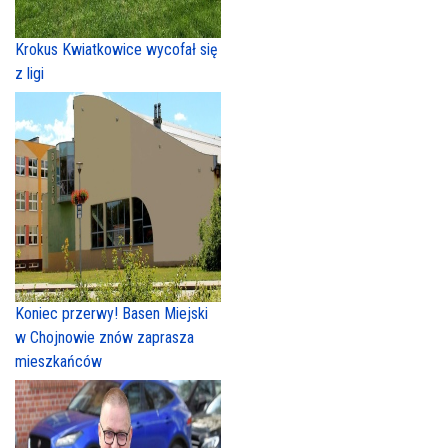
Krokus Kwiatkowice wycofał się
z ligi
Koniec przerwy! Basen Miejski
w Chojnowie znów zaprasza
mieszkańców