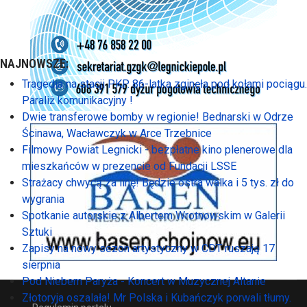
NAJNOWSZE:
Tragedia na stacji PKP. 86-latka zginęła pod kołami pociągu.
Paraliż komunikacyjny !
Dwie transferowe bomby w regionie! Bednarski w Odrze
Ścinawa, Wacławczyk w Arce Trzebnice
Filmowy Powiat Legnicki - bezpłatne kino plenerowe dla
mieszkańców w prezencie od Fundacji LSSE
Strażacy chwycą za linę! Będzie ostra walka i 5 tys. zł do
wygrania
Spotkanie autorskie z Albertem Wrotnowskim w Galerii
Sztuki
Zapisy na nowy sezon artystyczny w CDT ruszają 17
sierpnia
Pod Niebem Paryża - Koncert w Muzycznej Altanie
Złotoryja oszalała! Mr Polska i Kubańczyk porwali tłumy.