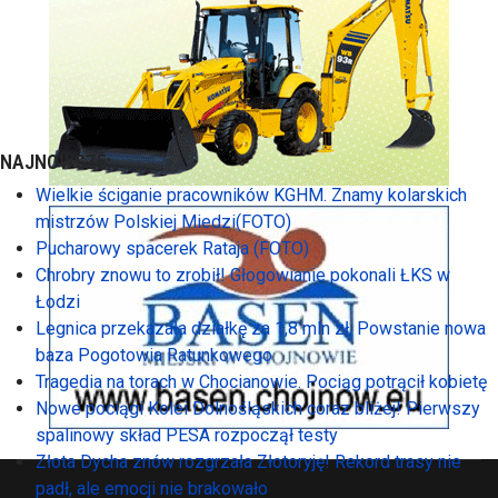
NAJNOWSZE:
Wielkie ściganie pracowników KGHM. Znamy kolarskich
mistrzów Polskiej Miedzi(FOTO)
Pucharowy spacerek Rataja (FOTO)
Chrobry znowu to zrobił! Głogowianie pokonali ŁKS w
Łodzi
Legnica przekazała działkę za 1,8 mln zł. Powstanie nowa
baza Pogotowia Ratunkowego
Tragedia na torach w Chocianowie. Pociąg potrącił kobietę
Nowe pociągi Kolei Dolnośląskich coraz bliżej! Pierwszy
spalinowy skład PESA rozpoczął testy
Złota Dycha znów rozgrzała Złotoryję! Rekord trasy nie
padł, ale emocji nie brakowało