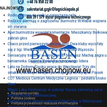
NAJNOWSZE:
Rodło gotowe do walki o najwyższe cele
Rodzice alarmują o zagrożeniu. Burmistrz W.Wabik wspiera
ich starania
Apel burmistrza wywołał komentarze. Mieszkańcy Bolkowa
zabrali głos
Chaos przed pierwszym gwizdkiem! Dwa kluby wycofały
się z ligi. Wielka radość w Starym Łomie i Wąsoszu
Sensacyjny transfer w okręgówce! Mateusz Machaj zagra u
beniaminka. Gwardia Białołęka ma nowego lidera
Lato na Dolnym Śląsku wraca do Wrocławia! Trzy dni
smaków, atrakcji i kolejowych inspiracji na Wyspie Piasek
CDT Medicus Centrum Medyczne Legnica - pediatra blisko
Was!
Magic Lake Festival już w sobotę! Kunice zamienią się w
Regulamin portalu
stolicę muzyki elektronicznej
Polityka cookies
Koniec ruin po dawnej cukrowni! Nad Odrą w Malczycach
Polityka prywatności i klauzula informacyjna
ma powstać luksusowe osiedle 124 domów