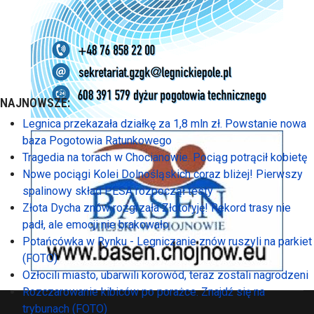
NAJNOWSZE:
Legnica przekazała działkę za 1,8 mln zł. Powstanie nowa
baza Pogotowia Ratunkowego
Tragedia na torach w Chocianowie. Pociąg potrącił kobietę
Nowe pociągi Kolei Dolnośląskich coraz bliżej! Pierwszy
spalinowy skład PESA rozpoczął testy
Złota Dycha znów rozgrzała Złotoryję! Rekord trasy nie
padł, ale emocji nie brakowało
Potańcówka w Rynku - Legniczanie znów ruszyli na parkiet
(FOTO)
Ozłocili miasto, ubarwili korowód, teraz zostali nagrodzeni
Rozczarowanie kibiców po porażce. Znajdź się na
trybunach (FOTO)