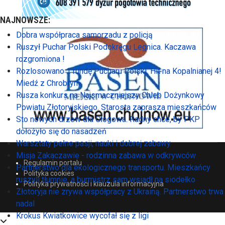
NAJNOWSZE:
Dobra współpraca samorzadu z policją
Ruszył Puchar Polski Podokręgu Legnica. Kaczawa
rozgromiona !
Rozlosowano 1 rundę Pucharu Polski. Hit na Kopalnianej 4!
Miedź z Chrobrym
Rusza konkurs na Najsmaczniejszy Chleb Dożynkowy
Powiatu Złotoryjskiego. Starosta zaprasza mieszkańców
Sto nowych drzew dla Głogowa. Radny chce, by PKP
dołożyło się do nasadzeń
Warsztaty pełne pasji, nauki i dobrej zabawy
Misja Zakaczawie - rodzinna zabawa w odkrywców
Regulamin portalu
Partnerstwo dla ekologicznego transportu. Mieszkańcy
Polityka cookies
ruszyli tłumnie, a burmistrz sam wsiadł na siodełko
Polityka prywatności i klauzula informacyjna
Złotoryja nie zrywa współpracy z Ukrainą. Partnerstwo trwa
nadal
Krokus Kwiatkowice wycofał się z ligi