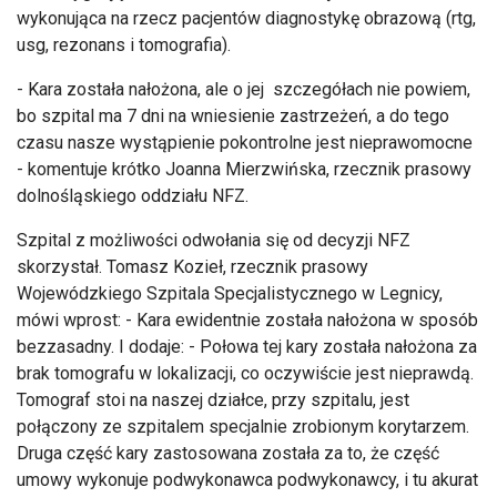
wykonująca na rzecz pacjentów diagnostykę obrazową (rtg,
usg, rezonans i tomografia).
- Kara została nałożona, ale o jej szczegółach nie powiem,
bo szpital ma 7 dni na wniesienie zastrzeżeń, a do tego
czasu nasze wystąpienie pokontrolne jest nieprawomocne
- komentuje krótko Joanna Mierzwińska, rzecznik prasowy
dolnośląskiego oddziału NFZ.
Szpital z możliwości odwołania się od decyzji NFZ
skorzystał. Tomasz Kozieł, rzecznik prasowy
Wojewódzkiego Szpitala Specjalistycznego w Legnicy,
mówi wprost: - Kara ewidentnie została nałożona w sposób
bezzasadny. I dodaje: - Połowa tej kary została nałożona za
brak tomografu w lokalizacji, co oczywiście jest nieprawdą.
Tomograf stoi na naszej działce, przy szpitalu, jest
połączony ze szpitalem specjalnie zrobionym korytarzem.
Druga część kary zastosowana została za to, że część
umowy wykonuje podwykonawca podwykonawcy, i tu akurat