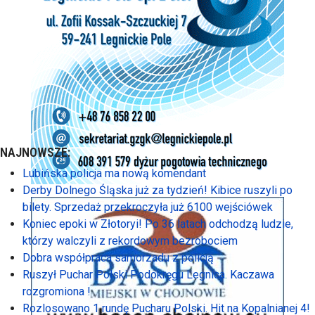
NAJNOWSZE:
Lubińska policja ma nową komendant
Derby Dolnego Śląska już za tydzień! Kibice ruszyli po
bilety. Sprzedaż przekroczyła już 6100 wejściówek
Koniec epoki w Złotoryi! Po 36 latach odchodzą ludzie,
którzy walczyli z rekordowym bezrobociem
Dobra współpraca samorzadu z policją
Ruszył Puchar Polski Podokręgu Legnica. Kaczawa
rozgromiona !
Rozlosowano 1 rundę Pucharu Polski. Hit na Kopalnianej 4!