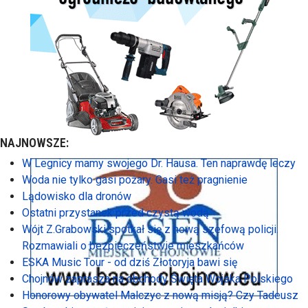
NAJNOWSZE:
W Legnicy mamy swojego Dr. Hausa. Ten naprawdę leczy
Woda nie tylko gasi pożary. Gasi też pragnienie
Lądowisko dla dronów
Ostatni przystanek przed czystą wodą
Wójt Z.Grabowski spotkał się z nową szefową policji.
Rozmawiali o bezpieczeństwie mieszkańców
ESKA Music Tour - od dziś Złotoryja bawi się
Chojnów zaprasza na obchody Święta Wojska Polskiego
Honorowy obywatel Malczyc z nową misją? Czy Tadeusz