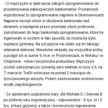
- Ci mężczyźni w dark necie zakupili oprogramowanie do
przełamywania zabezpieczeń bankomatów. Postanowili
wypróbować to oprogramowanie najpierw w Skierniewicach.
Najpierw wycięli otwór w obudowie bankomatu nad
ekranem, a następnie przez powstały otwór próbowali
zainstalować do tego bankomatu oprogramowanie, które by
ingerowało w system w taki sposób, że można by było
wypłacić gotówkę. Na szczęście nie udało się im takiego
włamania dokonać. Nieudolne okazały się wszystkie próby,
a podjęli ich w sumie 9, m.in. w Prochowicach, w Wińsku i w
Chojnowie - mówi rzeczniczka prokuratury. Mężczyźni
zostali zatrzymani po czwartej serii włamań w nocy z 6. na
7. marca br. Trafili wówczas na ponad 2 miesiące do
tymczasowego aresztu. Potem zastosowano wolnościowe
środki zapobiegawcze.
- Ze sprawcami uzgodniono kary: dla Michała S. i Dawida B.
po półtorej roku więzienia plus - odpowiednio - 6 tys. zł i 5
tys. zł kary grzywny, a także i konieczność naprawienia