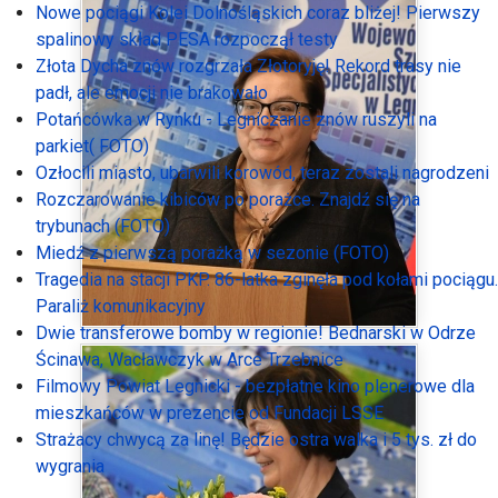
Nowe pociągi Kolei Dolnośląskich coraz bliżej! Pierwszy
spalinowy skład PESA rozpoczął testy
Złota Dycha znów rozgrzała Złotoryję! Rekord trasy nie
padł, ale emocji nie brakowało
Potańcówka w Rynku - Legniczanie znów ruszyli na
parkiet( FOTO)
Ozłocili miasto, ubarwili korowód, teraz zostali nagrodzeni
Rozczarowanie kibiców po porażce. Znajdź się na
trybunach (FOTO)
Miedź z pierwszą porażką w sezonie (FOTO)
Tragedia na stacji PKP. 86-latka zginęła pod kołami pociągu.
Paraliż komunikacyjny
Dwie transferowe bomby w regionie! Bednarski w Odrze
Ścinawa, Wacławczyk w Arce Trzebnice
Filmowy Powiat Legnicki - bezpłatne kino plenerowe dla
mieszkańców w prezencie od Fundacji LSSE
Strażacy chwycą za linę! Będzie ostra walka i 5 tys. zł do
wygrania