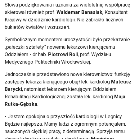
Słowa podziękowania i uznania za wieloletnią współpracę
skierował również prof.
Waldemar Banasiak
, Konsultant
Krajowy w dziedzinie kardiologii. Nie zabrakło licznych
bukietów kwiatów i wzruszeń.
Symbolicznym momentem uroczystości było przekazanie
„pałeczki sztafety” nowemu lekarzowi kierującemu
Oddziałem - dr hab.
Piotrowi Roli
, prof. Wydziału
Medycznego Politechniki Wrocławskiej.
Jednocześnie przedstawiono nowe kierownictwo: funkcję
zastępcy lekarza kierującego objął lek. kardiolog
Mateusz
Barycki
, natomiast lekarzem kierującym Oddziałem
Rehabilitacji Kardiologicznej została lek. kardiolog
Maja
Rutka-Gębska
.
- Jestem spokojna o przyszłość kardiologii w Legnicy.
Będzie najlepsza. Mamy ludzi z ogromnym potencjałem,
nauczonych ciężkiej pracy, z determinacją. Sprzyja temu
również dyrekcja szpitala z dyrektorem
Maciejem