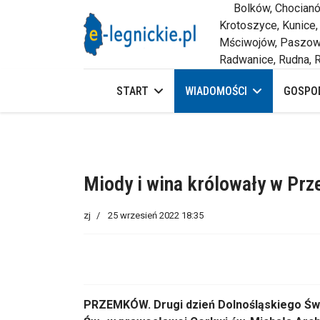
Bolków, Chocianów,
Krotoszyce, Kunice,
Mściwojów, Paszowi
Radwanice, Rudna, R
START
WIADOMOŚCI
GOSPOD
Miody i wina królowały w Pr
zj
25 wrzesień 2022 18:35
PRZEMKÓW. Drugi dzień Dolnośląskiego Św