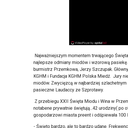
Najważniejszym momentem trwającego Święta 
najlepsze odmiany miodów i wzorową pasiekę. 
burmistrz Przemkowa, Jerzy Szczupak. Głów
KGHM i Fundacja KGHM Polska Miedź. Jury nie 
miodów. Zwycięzcą w najbardziej szlachetny
pasieczne Laudaccy ze Szprotawy.
Z przebiegu XXII Święta Miodu i Wina w Przem
notabene prywatnie świętują...42 urodziny( po 
gospodarzowi miasta preent i odśpiewała 100 la
- Święto bardzo, ale to bardzo udane. Frekwenc