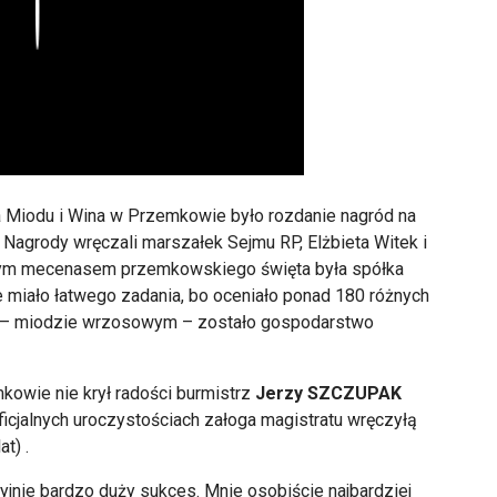
Play
Miodu i Wina w Przemkowie było rozdanie nagród na
Nagrody wręczali marszałek Sejmu RP, Elżbieta Witek i
nym mecenasem przemkowskiego święta była spółka
miało łatwego zadania, bo oceniało ponad 180 różnych
m – miodzie wrzosowym – zostało gospodarstwo
kowie nie krył radości burmistrz
Jerzy SZCZUPAK
oficjalnych uroczystościach załoga magistratu wręczyłą
t) .
yjnie bardzo duży sukces. Mnie osobiście najbardziej