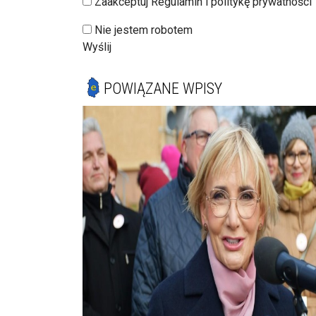
Zaakceptuj Regulamin i politykę prywatności
Nie jestem robotem
Wyślij
POWIĄZANE WPISY