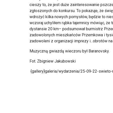
cieszy to, że jest duże zainteresowanie pszcz
zgłoszonych do konkursu. To pokazuje, że świę
wdrożyć kilka nowych pomysłów, będzie to nie
wczoraj uchyliłem rąbka tajemnicy mówiąc, że 
dystansie 20 km– podsumował burmistrz Prz
zadowolonych mieszkańców Przemkowa i tysięc
zadowoleni z organizacji imprezy i...obrotów n
Muzyczną gwiazdą wieczoru był Baranovsky.
Fot. Zbigniew Jakubowski
{gallery}galeria/wydarzenia/25-09-22-swieto