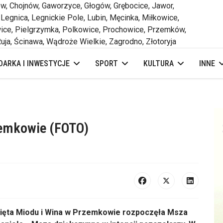
 Chojnów, Gaworzyce, Głogów, Grębocice, Jawor,
 Legnica, Legnickie Pole, Lubin, Męcinka, Miłkowice,
ce, Pielgrzymka, Polkowice, Prochowice, Przemków,
uja, Ścinawa, Wądroże Wielkie, Zagrodno, Złotoryja
ARKA I INWESTYCJE
SPORT
KULTURA
INNE
zemkowie (FOTO)
ięta Miodu i Wina w Przemkowie rozpoczęła Msza