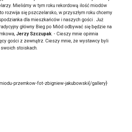
elarzy. Mieliśmy w tym roku rekordową ilość miodów
to rozwija się pszczelarsko, w przyszłym roku chcemy
spodzianka dla mieszkańców i naszych gości . Już
tradycyjny główny Bieg po Miód odbywać się będzie na
emkowa,
Jerzy Szczupak
. - Cieszy mnie opinnia
y gości z zewnątrz. Cieszy mnie, że wystawcy byli
a swoich stoiskach.
-miodu-przemkow-fot-zbigniew-jakubowski{/gallery}