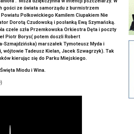
nioła . Msza dziękczynna w intencji pszczelarzy. W
h gości ze świata samorządu z burmistrzem
Powiatu Polkowickiego Kamilem Ciupakiem Nie
ator Dorotą Czudowską i posłanką Ewą Szymańską.
Na czele szła Przemkowska Orkiestra Dęta i poczty
eł Piotr Borys( potem doszli Robert
ła-Szmajdzińska) marszałek Tymoteusz Myda i
, wójtowie Tadeusz Kielan, Jacek Szwagrzyk). Tak
ów kierując się do Parku Miejskiego.
Święta Miodu i Wina.