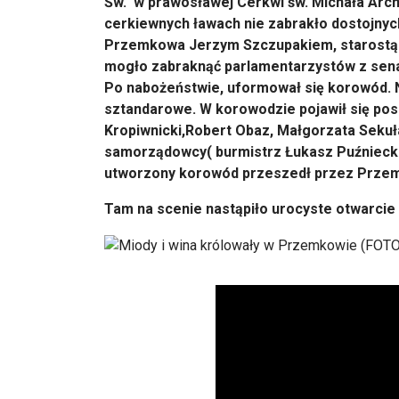
Św. w prawosławej Cerkwi św. Michała Archa
cerkiewnych ławach nie zabrakło dostojnyc
Przemkowa Jerzym Szczupakiem, starostą 
mogło zabraknąć parlamentarzystów z sen
Po nabożeństwie, uformował się korowód. 
sztandarowe. W korowodzie pojawił się pos
Kropiwnicki,Robert Obaz, Małgorzata Seku
samorządowcy( burmistrz Łukasz Puźniecki
utworzony korowód przeszedł przez Przemk
Tam na scenie nastąpiło urocyste otwarcie 