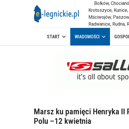
Bolków, Chocianów,
Krotoszyce, Kunice,
Mściwojów, Paszowi
Radwanice, Rudna, R
START
WIADOMOŚCI
GOSPOD
Marsz ku pamięci Henryka II
Polu –12 kwietnia