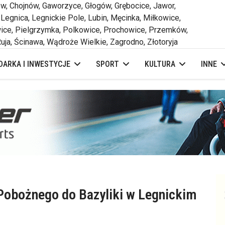
 Chojnów, Gaworzyce, Głogów, Grębocice, Jawor,
 Legnica, Legnickie Pole, Lubin, Męcinka, Miłkowice,
ce, Pielgrzymka, Polkowice, Prochowice, Przemków,
uja, Ścinawa, Wądroże Wielkie, Zagrodno, Złotoryja
ARKA I INWESTYCJE
SPORT
KULTURA
INNE
 Pobożnego do Bazyliki w Legnickim