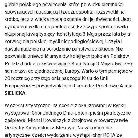
glebie polskiego oświecenia, które po wieku ciemności
spowijających upadającą Rzeczpospolitą, rozświetlił na
krótko, lecz z wielką mocą ostatnie dni jej świetności. Jest
symbolem walki o niepodległość Rzeczypospolitej, walki
okupionej krwią tysięcy. Konstytucja 3 Maja przez lata była
kotwicą dla polskiej myśli niepodległościowej. Uczyła i
dawała nadzieję na odrodzenie państwa polskiego. Nie
pozwalała zniewolić umysłów kolejnych pokoleń Polaków.
Po latach idee przyświecające Konstytucji 3 Maja otworzyły
nam drzwi do zjednoczonej Europy. Warto o tym pamiętać w
20 rocznicę przystąpienia naszego Kraju do Unii
Europejskiej – powiedziała nam burmistrz Prochowic
Alicja
SIELICKA.
W części artystycznej na scenie zlokalizowanej w Rynku,
występował Chór Jednego Dnia, potem pieśni patriotyczne
zaśpiewał Michał Kowalczyk z Chojnowa w towarzystwie
Orkiestry Kolejarskiej z Miłkowic. Na zakończenie
artystycznej części wydarzenia wystąpił chór ROTA ze