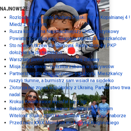
NAJNOWSZE:
Rozlosowano 1 rundę Pucharu Polski. Hit na Kopalnianej 4 !
Miedź z Chrobrym
Rusza konkurs na Najsmaczniejszy Chleb Dożynkowy
Powiatu Złotoryjskiego. Starosta zaprasza mieszkańców
Sto nowych drzew dla Głogowa. Radny chce, by PKP
dołożyło się do nasadzeń
Warsztaty pełne pasji, nauki i dobrej zabawy
Misja Zakaczawie - rodzinna zabawa w odkrywców
Partnerstwo dla ekologicznego transportu. Mieszkańcy
ruszyli tłumnie, a burmistrz sam wsiadł na siodełko
Złotoryja nie zrywa współpracy z Ukrainą. Partnerstwo trwa
nadal
Krokus Kwiatkowice wycofał się z ligi
Rekordowe zainteresowanie studiami w Collegium
Witelona. Blisko 2500 kandydatów w pierwszym naborze
Przed nami XXIX Memoriał im. Henryka Kruglińskiego