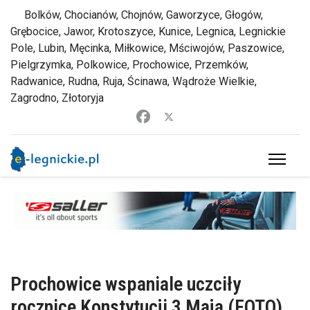
Bolków, Chocianów, Chojnów, Gaworzyce, Głogów,
Grębocice, Jawor, Krotoszyce, Kunice, Legnica, Legnickie
Pole, Lubin, Męcinka, Miłkowice, Mściwojów, Paszowice,
Pielgrzymka, Polkowice, Prochowice, Przemków,
Radwanice, Rudna, Ruja, Ścinawa, Wądroże Wielkie,
Zagrodno, Złotoryja
Prochowice wspaniale uczciły
rocznicę Konstytucji 3 Maja (FOTO)