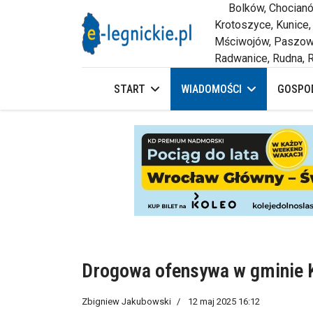
Bolków, Chocianów,
Krotoszyce, Kunice,
Mściwojów, Paszowi
Radwanice, Rudna, R
START
WIADOMOŚCI
GOSPOD
Drogowa ofensywa w gminie 
Zbigniew Jakubowski
12 maj 2025 16:12