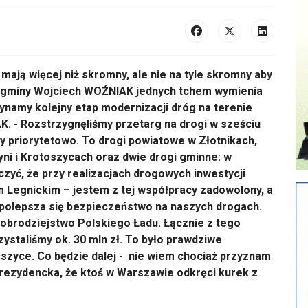
ją więcej niż skromny, ale nie na tyle skromny aby
ójt gminy Wojciech WOŹNIAK jednych tchem wymienia
ynamy kolejny etap modernizacji dróg na terenie
K. - Rozstrzygnęliśmy przetarg na drogi w sześciu
y priorytetowo. To drogi powiatowe w Złotnikach,
i i Krotoszycach oraz dwie drogi gminne: w
czyć, że przy realizacjach drogowych inwestycji
Legnickim – jestem z tej współpracy zadowolony, a
 polepsza się bezpieczeństwo na naszych drogach.
brodziejstwo Polskiego Ładu. Łącznie z tego
staliśmy ok. 30 mln zł. To było prawdziwe
szyce. Co będzie dalej - nie wiem chociaż przyznam
prezydencka, że ktoś w Warszawie odkręci kurek z