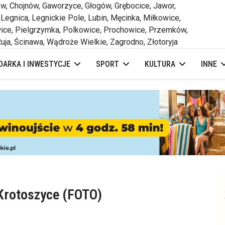
 Chojnów, Gaworzyce, Głogów, Grębocice, Jawor,
 Legnica, Legnickie Pole, Lubin, Męcinka, Miłkowice,
ce, Pielgrzymka, Polkowice, Prochowice, Przemków,
uja, Ścinawa, Wądroże Wielkie, Zagrodno, Złotoryja
ARKA I INWESTYCJE
SPORT
KULTURA
INNE
Krotoszyce (FOTO)