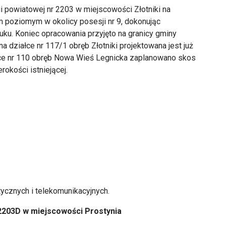
powiatowej nr 2203 w miejscowości Złotniki na
m poziomym w okolicy posesji nr 9, dokonując
uku. Koniec opracowania przyjęto na granicy gminy
a działce nr 117/1 obręb Złotniki projektowana jest już
łce nr 110 obręb Nowa Wieś Legnicka zaplanowano skos
okości istniejącej.
tycznych i telekomunikacyjnych.
 2203D w miejscowości Prostynia