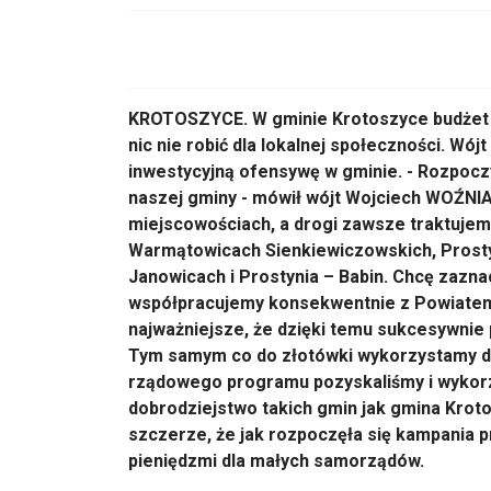
KROTOSZYCE. W gminie Krotoszyce budżet ma
nic nie robić dla lokalnej społeczności. W
inwestycyjną ofensywę w gminie. - Rozpocz
naszej gminy - mówił wójt Wojciech WOŹNIA
miejscowościach, a drogi zawsze traktujem
Warmątowicach Sienkiewiczowskich, Prostyn
Janowicach i Prostynia – Babin. Chcę zazna
współpracujemy konsekwentnie z Powiatem 
najważniejsze, że dzięki temu sukcesywnie
Tym samym co do złotówki wykorzystamy do
rządowego programu pozyskaliśmy i wykorzy
dobrodziejstwo takich gmin jak gmina Kroto
szczerze, że jak rozpoczęła się kampania 
pieniędzmi dla małych samorządów.