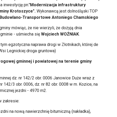
inwestycję pn."
Modernizacja infrastruktury
gminy Krotoszyce".
Wykonawcą jest dolnośląski TOP
 Budowlano-Transportowe Antoniego Chamskiego
miny mówiąc, że nie wierzyli, że dożyją dnia
 gminie - uśmiecha się
Wojciech WOŹNIAK
.
tym egzotyczna naprawa drogi w Złotnikach, której de
Wsi Legnickiej droga gruntowa)
drogowej gminnej i powiatowej na terenie gminy
innej dz. nr 142/2 obr. 0006 Janowice Duże wraz z
 142/3 obr. 0006, dz. nr 82 obr. 0008 w m. Kozice, na
micznej jezdni - 4970 m2.
w zakresie:
jezdni na nową nawierzchnię bitumiczną (nakładka),