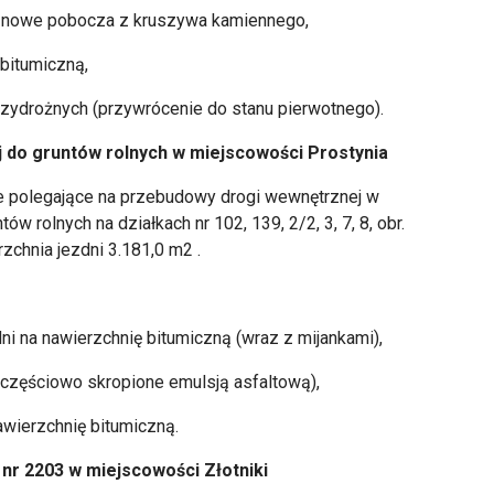
a nowe pobocza z kruszywa kamiennego,
bitumiczną,
rzydrożnych (przywrócenie do stanu pierwotnego).
j do gruntów rolnych w miejscowości Prostynia
 polegające na przebudowy drogi wewnętrznej w
w rolnych na działkach nr 102, 139, 2/2, 3, 7, 8, obr.
zchnia jezdni 3.181,0 m2 .
dni na nawierzchnię bitumiczną (wraz z mijankami),
częściowo skropione emulsją asfaltową),
awierzchnię bitumiczną.
 nr 2203 w miejscowości Złotniki