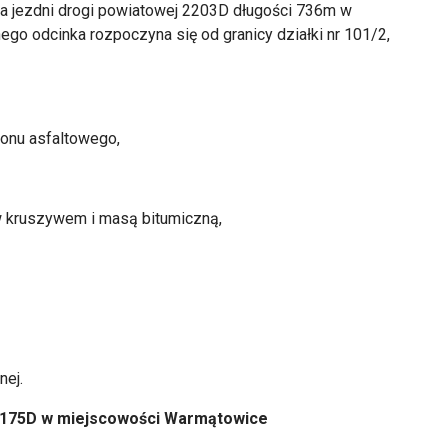
a jezdni drogi powiatowej 2203D długości 736m w
go odcinka rozpoczyna się od granicy działki nr 101/2,
tonu asfaltowego,
ów kruszywem i masą bitumiczną,
nej.
r 2175D w miejscowości Warmątowice